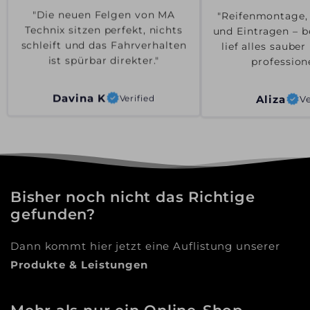
"Reifenmontage,
"Die neuen Felgen von MA
und Eintragen – b
Technix sitzen perfekt, nichts
lief alles saube
schleift und das Fahrverhalten
professione
ist spürbar direkter."
Aliza
Ve
Davina K
Verified
Bisher noch nicht das Richtige
gefunden?
Dann kommt hier jetzt eine Auflistung unserer
Produkte & Leistungen