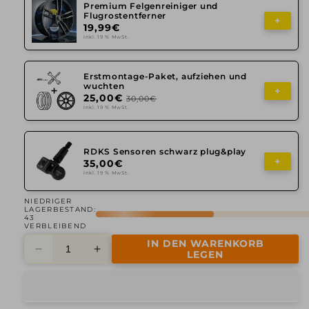
Premium Felgenreiniger und
Flugrostentferner
+
19,99€
inkl. 19 % MwSt.
Erstmontage-Paket, aufziehen und
wuchten
+
25,00€
30,00€
inkl. 19 % MwSt.
RDKS Sensoren schwarz plug&play
+
35,00€
inkl. 19 % MwSt.
NIEDRIGER
LAGERBESTAND:
43
VERBLEIBEND
IN DEN WARENKORB
Verringere
Erhöhe
LEGEN
die
die
Menge
Menge
für
für