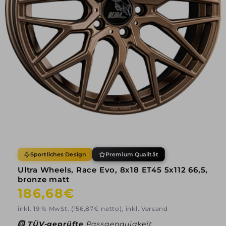
Sportliches Design
Premium Qualität
Ultra Wheels, Race Evo, 8x18 ET45 5x112 66,5,
bronze matt
Normaler
186,68€
Preis
inkl. 19 % MwSt. (156,87€ netto), inkl. Versand
🛞
TÜV-geprüfte
Passgenauigkeit