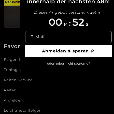
innerhalb der nächsten 48h!
Dieses Angebot verschwindet in:
00
51
:
M
S
E-Mail
Favoriten
Anmelden & sparen 🎉
Felgen-Konfigurator
oder lieber nicht sparen 🙁
Tuningkonfigurator
Reifen-Service
Reifen
Alufelgen
Leichtmetallfelgen