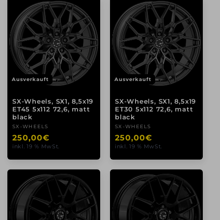
Ausverkauft
Ausverkauft
SX-Wheels, SX1, 8,5x19
SX-Wheels, SX1, 8,5x19
ET45 5x112 72,6, matt
ET30 5x112 72,6, matt
black
black
Anbieter:
SX-WHEELS
Anbieter:
SX-WHEELS
Normaler
250,00€
Normaler
250,00€
inkl. 19 % MwSt.
inkl. 19 % MwSt.
Preis
Preis