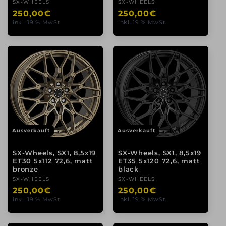
Anbieter:
SX-WHEELS
Anbieter:
SX-WHEELS
Normaler
250,00€
Normaler
250,00€
inkl. 19 % MwSt.
inkl. 19 % MwSt.
Preis
Preis
Ausverkauft
Ausverkauft
SX-Wheels, SX1, 8,5x19
SX-Wheels, SX1, 8,5x19
ET30 5x112 72,6, matt
ET35 5x120 72,6, matt
bronze
black
Anbieter:
SX-WHEELS
Anbieter:
SX-WHEELS
Normaler
250,00€
Normaler
250,00€
inkl. 19 % MwSt.
inkl. 19 % MwSt.
Preis
Preis