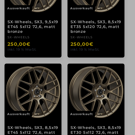
Ausverkauft
Ausverkauft
SX-Wheels, SX3, 9,5x19
SX-Wheels, SX3, 8,5x19
ET45 5x112 72,6, matt
ET35 5x120 72,6, matt
bronze
bronze
Anbieter:
SX-WHEELS
Anbieter:
SX-WHEELS
Normaler
250,00€
Normaler
250,00€
inkl. 19 % MwSt.
inkl. 19 % MwSt.
Preis
Preis
Ausverkauft
Ausverkauft
SX-Wheels, SX3, 8,5x19
SX-Wheels, SX3, 8,5x19
ET45 5x112 72,6, matt
ET30 5x112 72,6, matt