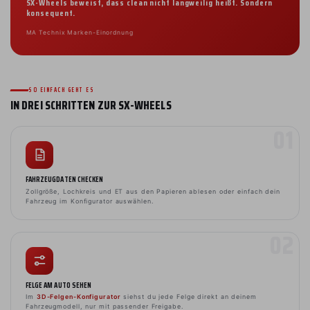
SX-Wheels beweist, dass clean nicht langweilig heißt. Sondern
konsequent.
MA Technix Marken-Einordnung
SO EINFACH GEHT ES
IN DREI SCHRITTEN ZUR SX-WHEELS
FAHRZEUGDATEN CHECKEN
Zollgröße, Lochkreis und ET aus den Papieren ablesen oder einfach dein
Fahrzeug im Konfigurator auswählen.
FELGE AM AUTO SEHEN
Im
3D-Felgen-Konfigurator
siehst du jede Felge direkt an deinem
Fahrzeugmodell, nur mit passender Freigabe.