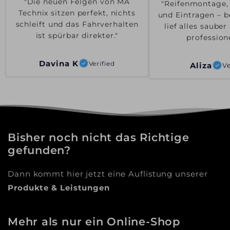
"Reifenmontage,
"Die neuen Felgen von MA
und Eintragen – b
Technix sitzen perfekt, nichts
lief alles saube
schleift und das Fahrverhalten
professione
ist spürbar direkter."
Aliza
Ve
Davina K
Verified
Bisher noch nicht das Richtige
gefunden?
Dann kommt hier jetzt eine Auflistung unserer
Produkte & Leistungen
Mehr als nur ein Online-Shop