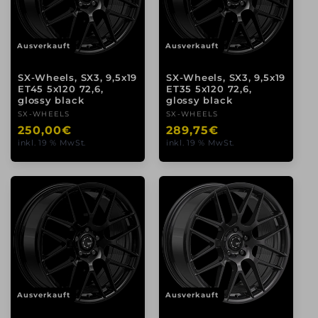
Ausverkauft
Ausverkauft
SX-Wheels, SX3, 9,5x19
SX-Wheels, SX3, 9,5x19
ET45 5x120 72,6,
ET35 5x120 72,6,
glossy black
glossy black
Anbieter:
SX-WHEELS
Anbieter:
SX-WHEELS
Normaler
250,00€
Normaler
289,75€
inkl. 19 % MwSt.
inkl. 19 % MwSt.
Preis
Preis
Ausverkauft
Ausverkauft