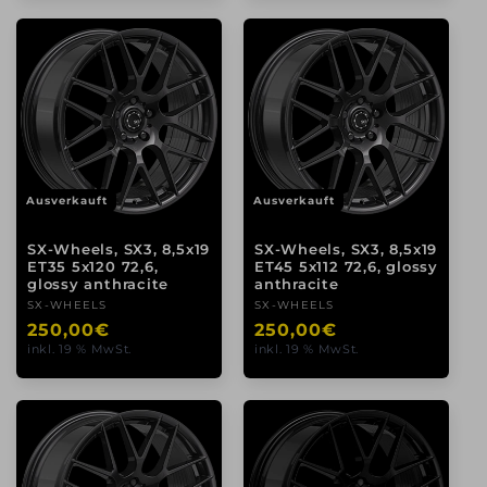
Ausverkauft
Ausverkauft
SX-Wheels, SX3, 8,5x19
SX-Wheels, SX3, 8,5x19
ET35 5x120 72,6,
ET45 5x112 72,6, glossy
glossy anthracite
anthracite
Anbieter:
SX-WHEELS
Anbieter:
SX-WHEELS
Normaler
250,00€
Normaler
250,00€
inkl. 19 % MwSt.
inkl. 19 % MwSt.
Preis
Preis