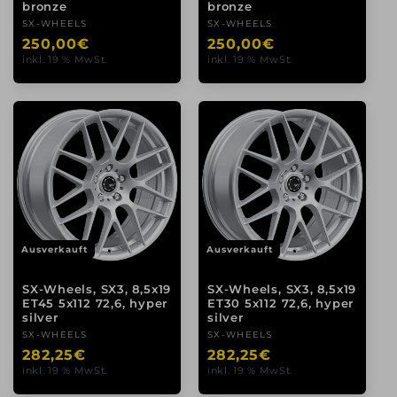
bronze
bronze
Anbieter:
SX-WHEELS
Anbieter:
SX-WHEELS
Normaler
250,00€
Normaler
250,00€
inkl. 19 % MwSt.
inkl. 19 % MwSt.
Preis
Preis
Ausverkauft
Ausverkauft
SX-Wheels, SX3, 8,5x19
SX-Wheels, SX3, 8,5x19
ET45 5x112 72,6, hyper
ET30 5x112 72,6, hyper
silver
silver
Anbieter:
SX-WHEELS
Anbieter:
SX-WHEELS
Normaler
282,25€
Normaler
282,25€
inkl. 19 % MwSt.
inkl. 19 % MwSt.
Preis
Preis