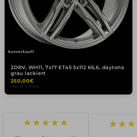
Ausverkauft
2DRV, WH11, 7x17 ET45 5x112 66,6, daytona
grau lackiert
Normaler
250,00€
inkl. 19 % MwSt.
Preis
★★★
★★★★★