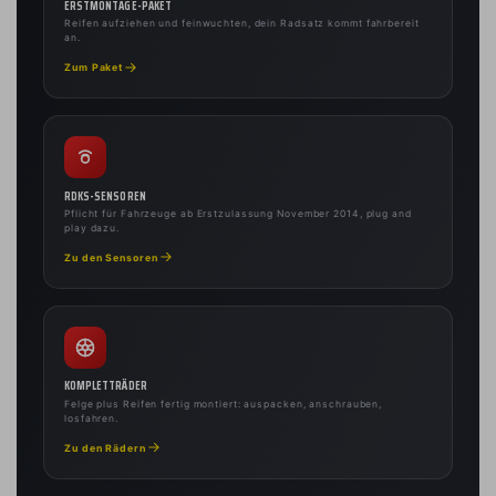
ERSTMONTAGE-PAKET
Reifen aufziehen und feinwuchten, dein Radsatz kommt fahrbereit
an.
Zum Paket
RDKS-SENSOREN
Pflicht für Fahrzeuge ab Erstzulassung November 2014, plug and
play dazu.
Zu den Sensoren
KOMPLETTRÄDER
Felge plus Reifen fertig montiert: auspacken, anschrauben,
losfahren.
Zu den Rädern