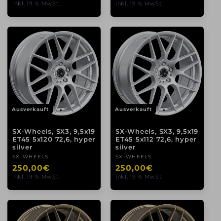
inkl. 19 % MwSt.
inkl. 19 % MwSt.
Preis
Preis
Ausverkauft
Ausverkauft
SX-Wheels, SX3, 9,5x19
SX-Wheels, SX3, 9,5x19
ET45 5x120 72,6, hyper
ET45 5x112 72,6, hyper
silver
silver
Anbieter:
SX-WHEELS
Anbieter:
SX-WHEELS
Normaler
250,00€
Normaler
250,00€
inkl. 19 % MwSt.
inkl. 19 % MwSt.
Preis
Preis