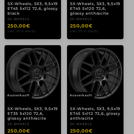
SX-Wheels, SX3, 9,5x19
SX-Wheels, SX3, 9,5x19
ET45 5x112 72,6, glossy
ET45 5x120 72,6,
black
glossy anthracite
Anbieter:
SX-WHEELS
Anbieter:
SX-WHEELS
Normaler
250,00€
Normaler
250,00€
inkl. 19 % MwSt.
inkl. 19 % MwSt.
Preis
Preis
Ausverkauft
Ausverkauft
SX-Wheels, SX3, 9,5x19
SX-Wheels, SX3, 9,5x19
ET35 5x120 72,6,
ET45 5x112 72,6, glossy
glossy anthracite
anthracite
Anbieter:
SX-WHEELS
Anbieter:
SX-WHEELS
Normaler
250,00€
Normaler
250,00€