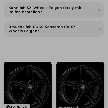
Kann ich SX-Wheels Felgen fertig mit
Reifen bestellen?
18 Zoll
19 Zoll
Brauche ich RDKS-Sensoren für SX-
Erstmontage-Paket mit Aufziehen und
Wheels Felgen?
Wuchten
Kompletträder
RDKS-Sensoren plug and play
SPARE 17%
Ausverkauft