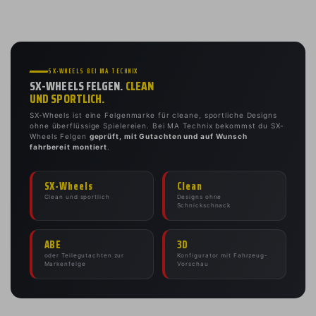
SX-WHEELS BEI MA TECHNIX
SX-WHEELS FELGEN.
CLEAN
UND SPORTLICH.
SX-Wheels ist eine Felgenmarke für cleane, sportliche Designs
ohne überflüssige Spielereien. Bei MA Technix bekommst du SX-
Wheels Felgen
geprüft, mit Gutachten und auf Wunsch
fahrbereit montiert
.
SX-Wheels
Clean
Clean und sportlich
Designs ohne
Schnickschnack
ABE
3D
oder Teilegutachten zur
Konfigurator mit Fahrzeug-
Markenfelge
Vorschau