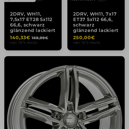
2DRV, WH11,
2DRV, WH11, 7x17
7,5x17 ET28 5x112
ET37 5x112 66,6,
66,6, schwarz
schwarz
glänzend lackiert
glänzend lackiert
Normaler
140,33€
Verkaufspreis
Normaler
250,00€
169,99€
inkl. 19 % MwSt.
inkl. 19 % MwSt.
Preis
Preis