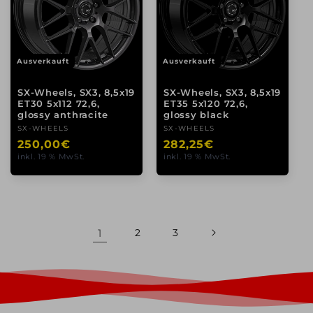
Ausverkauft
Ausverkauft
SX-Wheels, SX3, 8,5x19
SX-Wheels, SX3, 8,5x19
ET30 5x112 72,6,
ET35 5x120 72,6,
glossy anthracite
glossy black
Anbieter:
SX-WHEELS
Anbieter:
SX-WHEELS
Normaler
250,00€
Normaler
282,25€
inkl. 19 % MwSt.
inkl. 19 % MwSt.
Preis
Preis
1
2
3