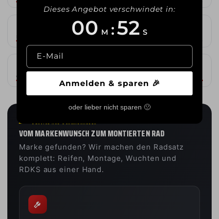
Dieses Angebot verschwindet in:
00
50
:
19
20
"
"
M
S
Satter Auftritt
Statement im Radkasten
E-Mail
21
22
"
"
Oberklasse-Format
Maximale Präsenz
Anmelden & sparen 🎉
oder lieber nicht sparen 🙁
SERVICE AUS SCHMALKALDEN
VOM MARKENWUNSCH ZUM MONTIERTEN RAD
Marke gefunden? Wir machen den Radsatz
komplett: Reifen, Montage, Wuchten und
RDKS aus einer Hand.