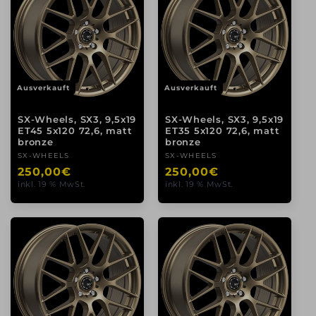
Ausverkauft
Ausverkauft
SX-Wheels, SX3, 9,5x19
SX-Wheels, SX3, 9,5x19
ET45 5x120 72,6, matt
ET35 5x120 72,6, matt
bronze
bronze
Anbieter:
SX-WHEELS
Anbieter:
SX-WHEELS
Normaler
250,00€
Normaler
250,00€
inkl. 19 % MwSt.
inkl. 19 % MwSt.
Preis
Preis