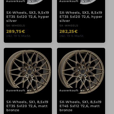
Ausverkauft
Ausverkauft
SX-Wheels, SX3, 9,5x19
SX-Wheels, SX3, 8,5x19
ET35 5x120 72,6, hyper
ET35 5x120 72,6, hyper
silver
silver
Anbieter:
SX-WHEELS
Anbieter:
SX-WHEELS
Normaler
289,75€
Normaler
282,25€
inkl. 19 % MwSt.
inkl. 19 % MwSt.
Preis
Preis
Ausverkauft
Ausverkauft
SX-Wheels, SX1, 8,5x19
SX-Wheels, SX1, 8,5x19
ET35 5x120 72,6, matt
ET45 5x112 72,6, matt
bronze
bronze