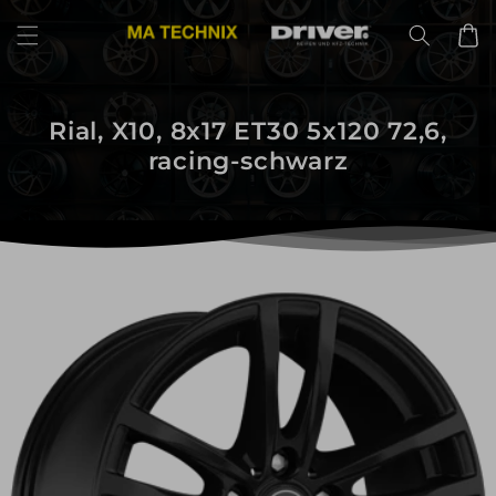
Direkt
zum
Warenko
Inhalt
Rial, X10, 8x17 ET30 5x120 72,6,
racing-schwarz
uktinformationen
ngen