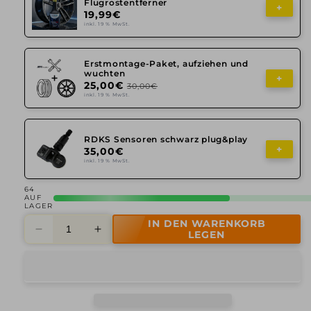
Flugrostentferner
+
19,99€
inkl. 19 % MwSt.
Erstmontage-Paket, aufziehen und
wuchten
+
25,00€
30,00€
inkl. 19 % MwSt.
RDKS Sensoren schwarz plug&play
+
35,00€
inkl. 19 % MwSt.
64
AUF
LAGER
IN DEN WARENKORB
Verringere
Erhöhe
LEGEN
die
die
Menge
Menge
für
für
Rial,
Rial,
X10,
X10,