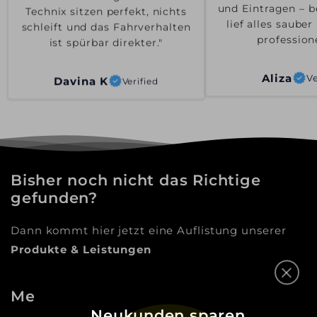
und Eintragen – b
Technix sitzen perfekt, nichts
lief alles saube
schleift und das Fahrverhalten
professione
ist spürbar direkter."
Aliza
Ve
Davina K
Verified
Bisher noch nicht das Richtige
gefunden?
Dann kommt hier jetzt eine Auflistung unserer
Produkte & Leistungen
Mehr als nur ein Online-Shop
Neukunden sparen