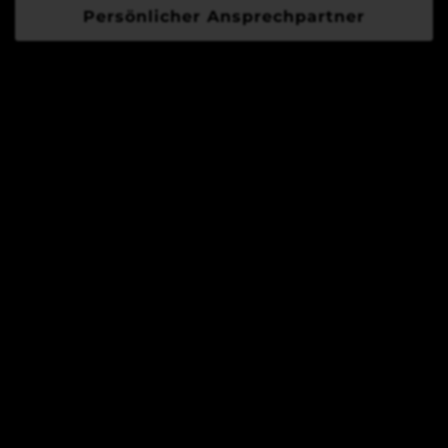
Persönlicher Ansprechpartner
Disclaimer:
This site is not a part of the Facebook™ website or
Facebook™ Inc.
Additionally, this site is NOT endorsed by
Facebook™ in any way. Facebook™ is a trademark
of Facebook™, Inc.
This site is not a part of the Google ™ website or
Google ™ Inc.
Additionally, this site is NOT endorsed by Google
™ in any way. Google ™ is a trademark of Google
™, Inc.
This site is not a part of the TikTok ™ website or