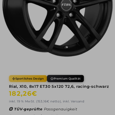
Sportliches Design
Premium Qualität
Rial, X10, 8x17 ET30 5x120 72,6, racing-schwarz
Normaler
182,26€
Preis
inkl. 19 % MwSt. (153,16€ netto), inkl. Versand
🛞
TÜV-geprüfte
Passgenauigkeit