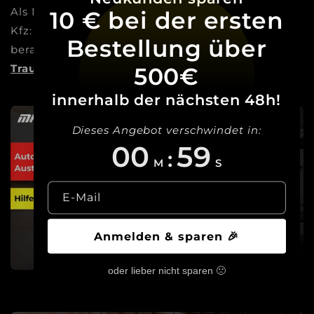
Als Meisterbetrieb sind wir die Experten für dein
10 € bei der ersten
Kfz: Vom Autoglas über Reifen bis zum Tuning
Bestellung über
beraten und begleiten wir dich dabei,
deinen
Traum Wirklichkeit werden zu lassen!
500€
innerhalb der nächsten 48h!
Dieses Angebot verschwindet in:
00
58
:
M
S
E-Mail
Anmelden & sparen 🎉
oder lieber nicht sparen 🙁