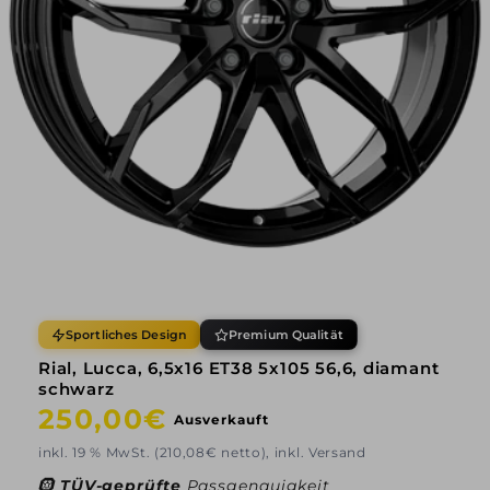
Sportliches Design
Premium Qualität
Rial, Lucca, 6,5x16 ET38 5x105 56,6, diamant
schwarz
Normaler
250,00€
Ausverkauft
Preis
inkl. 19 % MwSt. (210,08€ netto), inkl. Versand
🛞
TÜV-geprüfte
Passgenauigkeit