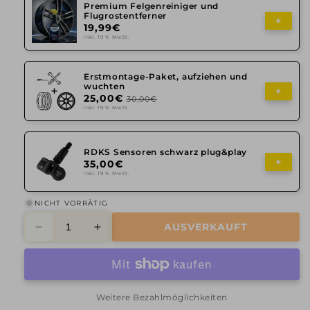
Premium Felgenreiniger und
Flugrostentferner
+
19,99€
inkl. 19 % MwSt.
Erstmontage-Paket, aufziehen und
wuchten
+
25,00€
30,00€
inkl. 19 % MwSt.
RDKS Sensoren schwarz plug&play
+
35,00€
inkl. 19 % MwSt.
NICHT VORRÄTIG
AUSVERKAUFT
Verringere
Erhöhe
die
die
Menge
Menge
für
für
Rial,
Rial,
Weitere Bezahlmöglichkeiten
Lucca,
Lucca,