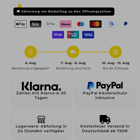
6,5x16
6,5x16
ET38
ET38
🚚
Abholung am Bestelltag zu den Öffnungszeiten
5x105
5x105
56,6,
56,6,
diamant
diamant
schwarz
schwarz
add_shopping_cart
local_shipping
redeem
6. Aug
7. Aug - 8. Aug
10. Aug - 13. Aug
Bestellung aufgegeben
Bestellung verschickt
Bei dir Zuhause
Zahlen mit Klarna in 30
PayPal Käuferschutz
Tagen
inklusive
Lagerware: Abholung in
Kostenloser Versand in
24 Stunden verfügbar
Deutschland ab 750€