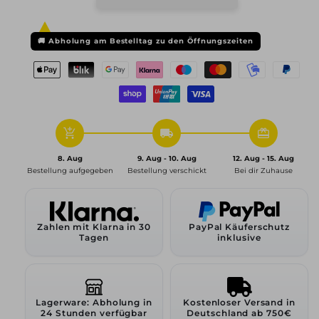
Performance,
Performance,
DM09,
DM09,
8,5x19
8,5x19
🚚
Abholung am Bestelltag zu den Öffnungszeiten
ET45
ET45
5x108
5x108
72,6,
72,6,
black
black
painted
painted
add_shopping_cart
local_shipping
redeem
8. Aug
9. Aug - 10. Aug
12. Aug - 15. Aug
Bestellung aufgegeben
Bestellung verschickt
Bei dir Zuhause
Zahlen mit Klarna in 30
PayPal Käuferschutz
Tagen
inklusive
Lagerware: Abholung in
Kostenloser Versand in
24 Stunden verfügbar
Deutschland ab 750€