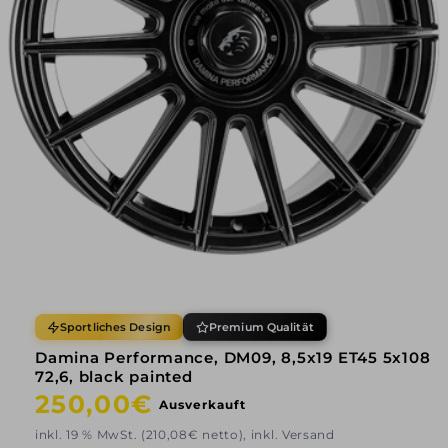
Sportliches Design
Premium Qualität
Damina Performance, DM09, 8,5x19 ET45 5x108
72,6, black painted
Normaler
250,00€
Ausverkauft
Preis
inkl. 19 % MwSt. (210,08€ netto), inkl. Versand