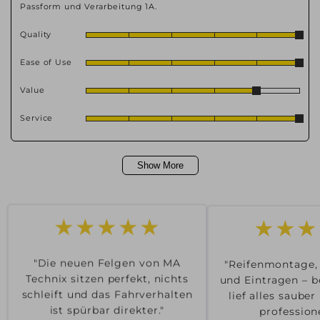
Passform und Verarbeitung 1A.
Quality
Ease of Use
Value
Service
Show More
★★★
★★★★★
"Reifenmontage,
"Die neuen Felgen von MA
und Eintragen – b
Technix sitzen perfekt, nichts
lief alles saube
schleift und das Fahrverhalten
professione
ist spürbar direkter."