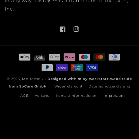
in any way. TikTok ™ is a trademark of TikTok ™,
Inc.
Facebook
Instagram
Zahlungsmethoden
© 2026,
MA Technix
- Designed with ❤️ by
werkstatt-website.de
from
SoCare GmbH
Widerrufsrecht
Datenschutzerklärung
AGB
Versand
Kontaktinformationen
Impressum