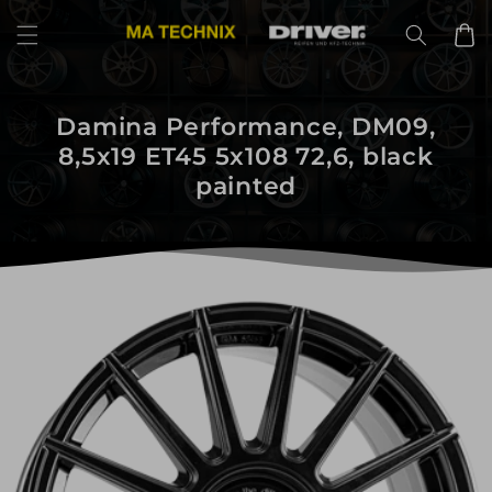
Direkt
zum
Warenko
Inhalt
Damina Performance, DM09,
8,5x19 ET45 5x108 72,6, black
painted
uktinformationen
ngen