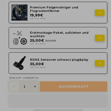
Premium Felgenreiniger und
Flugrostentferner
+
19,99€
inkl. 19 % MwSt.
Erstmontage-Paket, aufziehen und
wuchten
+
25,00€
30,00€
inkl. 19 % MwSt.
RDKS Sensoren schwarz plug&play
+
35,00€
inkl. 19 % MwSt.
NICHT VORRÄTIG
AUSVERKAUFT
Verringere
Erhöhe
die
die
Menge
Menge
für
für
Damina
Damina