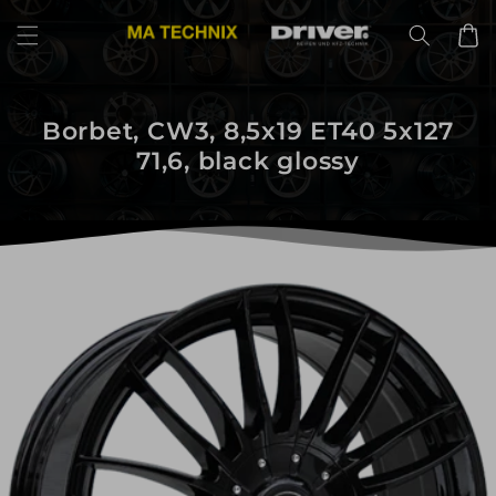
Direkt
zum
Warenko
Inhalt
Borbet, CW3, 8,5x19 ET40 5x127
71,6, black glossy
uktinformationen
ngen