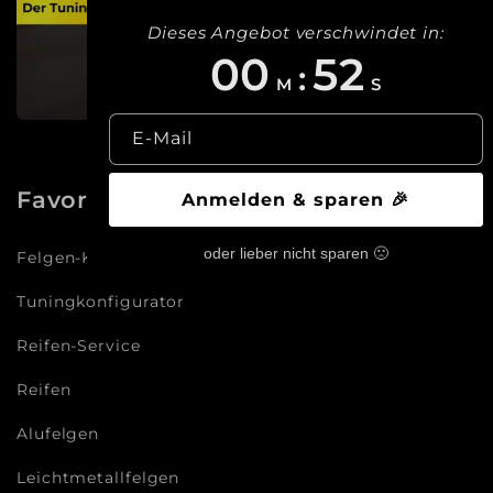
Dieses Angebot verschwindet in:
00
51
:
M
S
E-Mail
Favoriten
Anmelden & sparen 🎉
oder lieber nicht sparen 🙁
Felgen-Konfigurator
Tuningkonfigurator
Reifen-Service
Reifen
Alufelgen
Leichtmetallfelgen