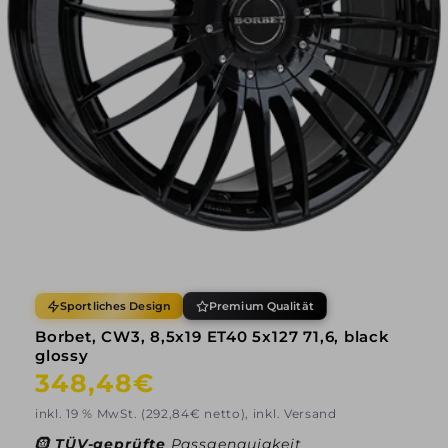
Sportliches Design
Premium Qualität
Borbet, CW3, 8,5x19 ET40 5x127 71,6, black
glossy
Normaler
348,48€
Preis
inkl. 19 % MwSt. (292,84€ netto), inkl. Versand
🛞
TÜV-geprüfte
Passgenauigkeit