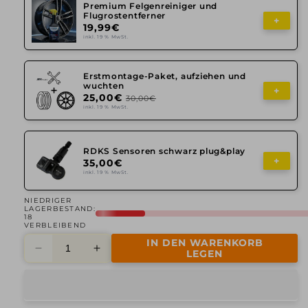
Premium Felgenreiniger und
Flugrostentferner
+
19,99€
inkl. 19 % MwSt.
Erstmontage-Paket, aufziehen und
wuchten
+
25,00€
30,00€
inkl. 19 % MwSt.
RDKS Sensoren schwarz plug&play
+
35,00€
inkl. 19 % MwSt.
NIEDRIGER
LAGERBESTAND:
18
VERBLEIBEND
IN DEN WARENKORB
Verringere
Erhöhe
LEGEN
die
die
Menge
Menge
für
für