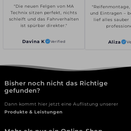
"Reifenmontage,
"Die neuen Felgen von MA
und Eintragen – b
Technix sitzen perfekt, nichts
lief alles saube
schleift und das Fahrverhalten
professione
ist spürbar direkter."
Aliza
Ve
Davina K
Verified
Bisher noch nicht das Richtige
gefunden?
Dann kommt hier jetzt eine Auflistung unserer
Produkte & Leistungen