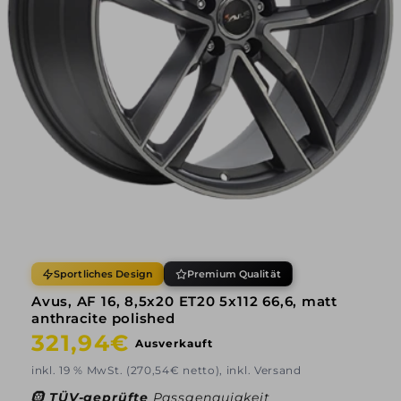
Sportliches Design
Premium Qualität
Avus, AF 16, 8,5x20 ET20 5x112 66,6, matt
anthracite polished
Normaler
321,94€
Ausverkauft
Preis
inkl. 19 % MwSt. (270,54€ netto), inkl. Versand
🛞
TÜV-geprüfte
Passgenauigkeit