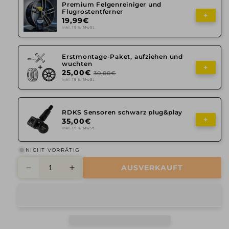
Premium Felgenreiniger und
Flugrostentferner
+
19,99€
inkl. 19 % MwSt.
Erstmontage-Paket, aufziehen und
wuchten
+
25,00€
30,00€
inkl. 19 % MwSt.
RDKS Sensoren schwarz plug&play
+
35,00€
inkl. 19 % MwSt.
NICHT VORRÄTIG
AUSVERKAUFT
Verringere
Erhöhe
die
die
Menge
Menge
für
für
Avus,
Avus,
AF
AF