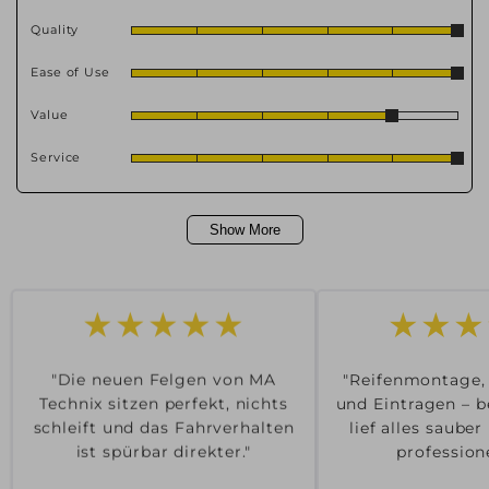
Quality
Ease of Use
Value
Service
Show More
★★★
★★★★★
"Reifenmontage,
"Die neuen Felgen von MA
und Eintragen – b
Technix sitzen perfekt, nichts
lief alles saube
schleift und das Fahrverhalten
professione
ist spürbar direkter."