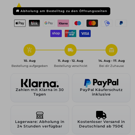
16,
16,
8,5x20
8,5x20
🚚
Abholung am Bestelltag zu den Öffnungszeiten
ET20
ET20
5x112
5x112
66,6,
66,6,
matt
matt
anthracite
anthracite
polished
polished
add_shopping_cart
local_shipping
redeem
10. Aug
11. Aug - 12. Aug
14. Aug - 17. Aug
Bestellung aufgegeben
Bestellung verschickt
Bei dir Zuhause
Zahlen mit Klarna in 30
PayPal Käuferschutz
Tagen
inklusive
Lagerware: Abholung in
Kostenloser Versand in
24 Stunden verfügbar
Deutschland ab 750€