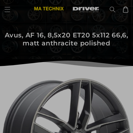
Direkt
zum
Warenko
Inhalt
Avus, AF 16, 8,5x20 ET20 5x112 66,6,
matt anthracite polished
uktinformationen
ngen