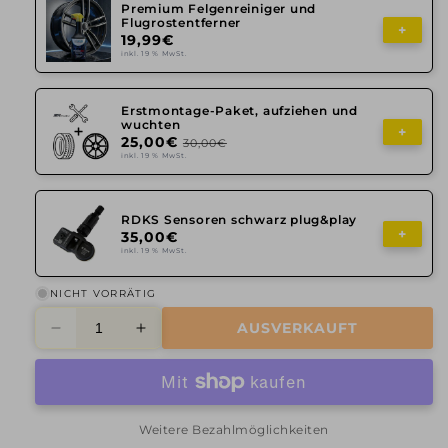
Premium Felgenreiniger und
Flugrostentferner
+
19,99€
inkl. 19 % MwSt.
Erstmontage-Paket, aufziehen und
wuchten
+
25,00€
30,00€
inkl. 19 % MwSt.
RDKS Sensoren schwarz plug&play
+
35,00€
inkl. 19 % MwSt.
NICHT VORRÄTIG
AUSVERKAUFT
Verringere
Erhöhe
die
die
Menge
Menge
für
für
Avus,
Avus,
Weitere Bezahlmöglichkeiten
AC-
AC-