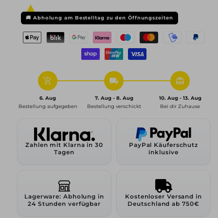
V51,
V51,
7,5x18
7,5x18
🚚
Abholung am Bestelltag zu den Öffnungszeiten
ET50
ET50
5x160
5x160
65,1,
65,1,
hyper
hyper
silver
silver
add_shopping_cart
local_shipping
redeem
6. Aug
7. Aug - 8. Aug
10. Aug - 13. Aug
Bestellung aufgegeben
Bestellung verschickt
Bei dir Zuhause
Zahlen mit Klarna in 30
PayPal Käuferschutz
Tagen
inklusive
Lagerware: Abholung in
Kostenloser Versand in
24 Stunden verfügbar
Deutschland ab 750€