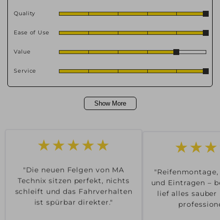
Quality
Ease of Use
Value
Service
Show More
★★★
★★★★★
"Reifenmontage,
"Die neuen Felgen von MA
und Eintragen – b
Technix sitzen perfekt, nichts
lief alles saube
schleift und das Fahrverhalten
professione
ist spürbar direkter."