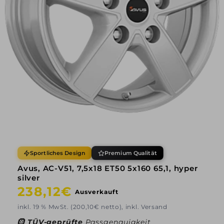
Sportliches Design
Premium Qualität
Avus, AC-V51, 7,5x18 ET50 5x160 65,1, hyper
silver
Normaler
238,12€
Ausverkauft
Preis
inkl. 19 % MwSt. (200,10€ netto), inkl. Versand
🛞
TÜV-geprüfte
Passgenauigkeit