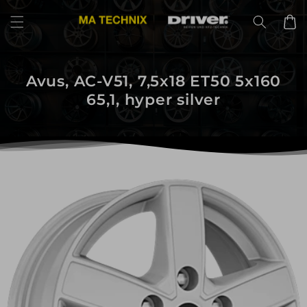
Direkt
zum
Warenko
Inhalt
Avus, AC-V51, 7,5x18 ET50 5x160
65,1, hyper silver
uktinformationen
ngen