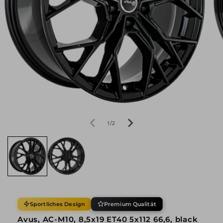
von
1
/
2
Sportliches Design
Premium Qualität
Avus, AC-M10, 8,5x19 ET40 5x112 66,6, black