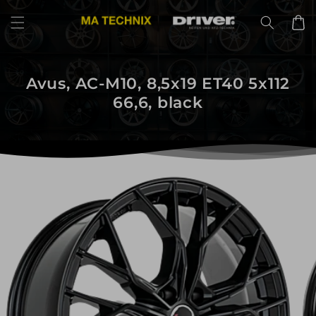
Direkt
zum
Warenko
Inhalt
Avus, AC-M10, 8,5x19 ET40 5x112
66,6, black
uktinformationen
ngen