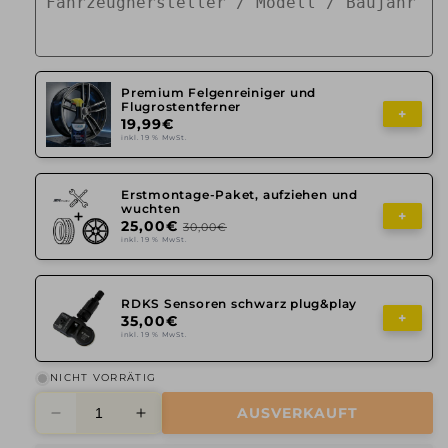
Premium Felgenreiniger und
Flugrostentferner
+
19,99€
inkl. 19 % MwSt.
Erstmontage-Paket, aufziehen und
wuchten
+
25,00€
30,00€
inkl. 19 % MwSt.
RDKS Sensoren schwarz plug&play
+
35,00€
inkl. 19 % MwSt.
NICHT VORRÄTIG
AUSVERKAUFT
Verringere
Erhöhe
die
die