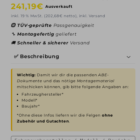
Normaler
241,19€
Ausverkauft
Preis
inkl. 19 % MwSt. (202,68€ netto), inkl. Versand
🛞
TÜV-geprüfte
Passgenauigkeit
🔧
Montagefertig
geliefert
🚚
Schneller & sicherer
Versand
✅ Beschreibung
Wichtig:
Damit wir dir die passenden
ABE-
Dokumente
und das nötige
Montagematerial
mitschicken können, gib bitte folgende Angaben an:
Fahrzeughersteller*
Modell*
Baujahr*
*Ohne diese Infos liefern wir die Felgen
ohne
Zubehör und Gutachten
.