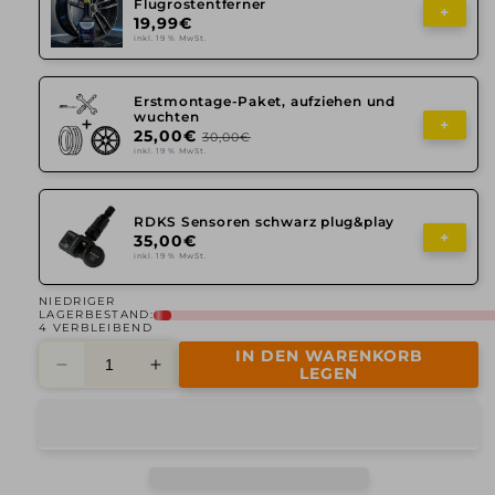
Flugrostentferner
+
19,99€
inkl. 19 % MwSt.
Erstmontage-Paket, aufziehen und
wuchten
+
25,00€
30,00€
inkl. 19 % MwSt.
RDKS Sensoren schwarz plug&play
+
35,00€
inkl. 19 % MwSt.
NIEDRIGER
LAGERBESTAND:
4 VERBLEIBEND
IN DEN WARENKORB
Verringere
Erhöhe
LEGEN
die
die
Menge
Menge
für
für
Alutec,
Alutec,
Singa,
Singa,