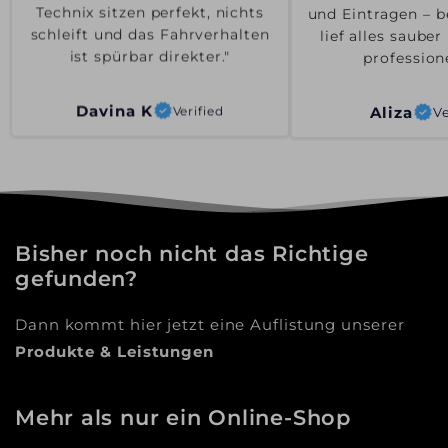
und Eintragen – b
Technix sitzen perfekt, nichts
lief alles saube
schleift und das Fahrverhalten
professione
ist spürbar direkter."
Aliza
Ve
Davina K
Verified
Bisher noch nicht das Richtige
gefunden?
Dann kommt hier jetzt eine Auflistung unserer
Produkte & Leistungen
Mehr als nur ein Online-Shop