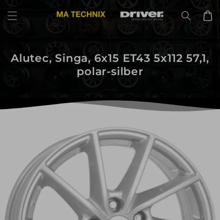
Direkt
zum
Warenko
Inhalt
Alutec, Singa, 6x15 ET43 5x112 57,1,
polar-silber
uktinformationen
ngen