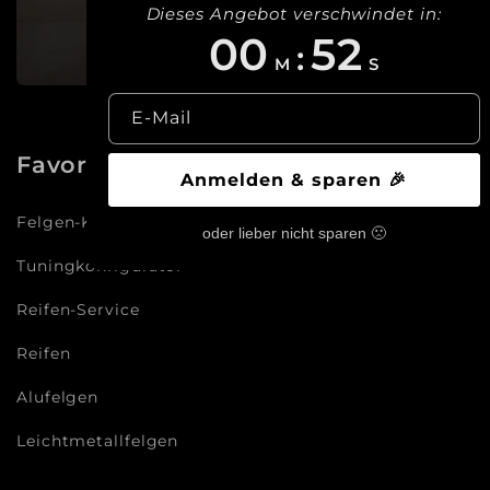
Dieses Angebot verschwindet in:
00
50
:
M
S
E-Mail
Favoriten
Anmelden & sparen 🎉
Felgen-Konfigurator
oder lieber nicht sparen 🙁
Tuningkonfigurator
Reifen-Service
Reifen
Alufelgen
Leichtmetallfelgen