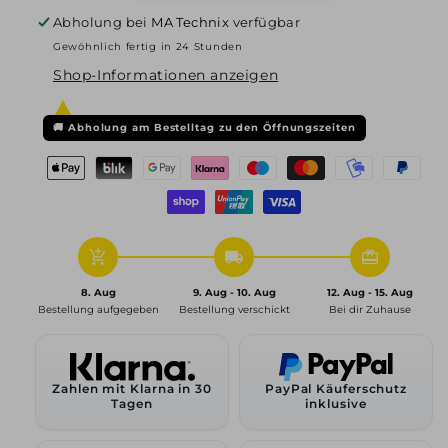
6x15
6x15
Abholung bei
MA Technix
verfügbar
ET43
ET43
Gewöhnlich fertig in 24 Stunden
5x112
5x112
Shop-Informationen anzeigen
57,1,
57,1,
polar-
polar-
silber
silber
🚚
Abholung am Bestelltag zu den Öffnungszeiten
add_shopping_cart
local_shipping
redeem
8. Aug
9. Aug - 10. Aug
12. Aug - 15. Aug
Bestellung aufgegeben
Bestellung verschickt
Bei dir Zuhause
Zahlen mit Klarna in 30
PayPal Käuferschutz
Tagen
inklusive