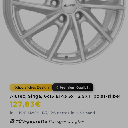
Sportliches Design
Premium Qualität
Alutec, Singa, 6x15 ET43 5x112 57,1, polar-silber
Normaler
127,83€
Preis
inkl. 19 % MwSt. (107,42€ netto), inkl. Versand
🛞
TÜV-geprüfte
Passgenauigkeit