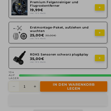
Premium Felgenreiniger und
Flugrostentferner
+
19,99€
inkl. 19 % MwSt.
Erstmontage-Paket, aufziehen und
wuchten
+
25,00€
30,00€
inkl. 19 % MwSt.
RDKS Sensoren schwarz plug&play
+
35,00€
inkl. 19 % MwSt.
104
AUF
LAGER
IN DEN WARENKORB
Verringere
Erhöhe
LEGEN
die
die
Menge
Menge
für
für
Alutec,
Alutec,