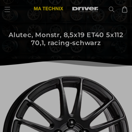
Direkt
zum
Warenko
Inhalt
Alutec, Monstr, 8,5x19 ET40 5x112
70,1, racing-schwarz
uktinformationen
ngen