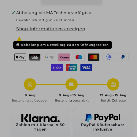
Monstr,
Monstr,
8,5x19
8,5x19
Abholung bei
MA Technix
verfügbar
ET40
ET40
Gewöhnlich fertig in 24 Stunden
5x112
5x112
Shop-Informationen anzeigen
70,1,
70,1,
racing-
racing-
schwarz
schwarz
🚚
Abholung am Bestelltag zu den Öffnungszeiten
add_shopping_cart
local_shipping
redeem
8. Aug
9. Aug - 10. Aug
12. Aug - 15. Aug
Bestellung aufgegeben
Bestellung verschickt
Bei dir Zuhause
Zahlen mit Klarna in 30
PayPal Käuferschutz
Tagen
inklusive