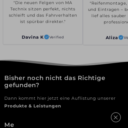
"Reifenmontage,
"Die neuen Felgen von MA
und Eintragen – b
Technix sitzen perfekt, nichts
lief alles saube
schleift und das Fahrverhalten
professione
ist spürbar direkter."
Aliza
Ve
Davina K
Verified
Bisher noch nicht das Richtige
gefunden?
Dann kommt hier jetzt eine Auflistung unserer
Produkte & Leistungen
Mehr als nur ein Online-Shop