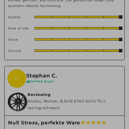
korrekt gefiltert, alle Infos klar. Die gelieferten Räder sind
qualitativ absolut hochwertig.
Quality
Ease of Use
Value
Service
Stephan C.
SC
Verified Buyer
Reviewing
Alutec, Monstr, 8,5x19 ET40 5x112 70,1,
racing-schwarz
★ ★ ★ ★ ★
Null Stress, perfekte Ware