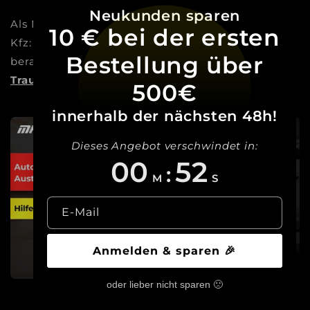
Neukunden sparen
Als Meisterbetrieb sind wir die Experten für dein
10 € bei der ersten
Kfz: Vom Autoglas über Reifen bis zum Tuning
Bestellung über
beraten und begleiten wir dich dabei,
deinen
Traum Wirklichkeit werden zu lassen!
500€
innerhalb der nächsten 48h!
Dieses Angebot verschwindet in:
00
50
:
M
S
E-Mail
Anmelden & sparen 🎉
oder lieber nicht sparen 🙁