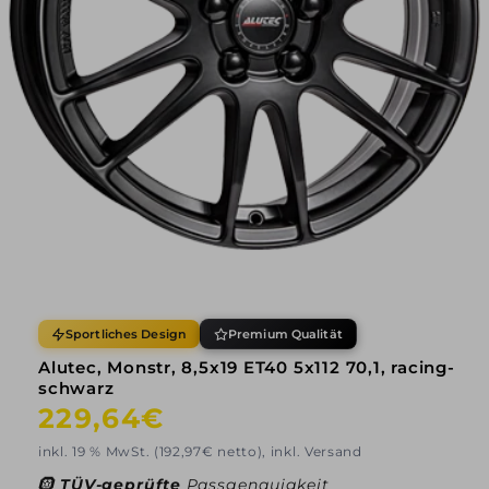
Sportliches Design
Premium Qualität
Alutec, Monstr, 8,5x19 ET40 5x112 70,1, racing-
schwarz
Normaler
229,64€
Preis
inkl. 19 % MwSt. (192,97€ netto), inkl. Versand
🛞
TÜV-geprüfte
Passgenauigkeit