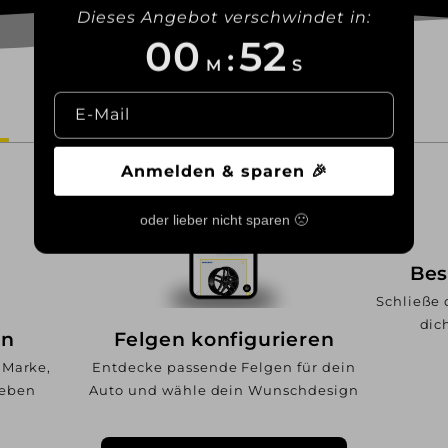
Dieses Angebot verschwindet in:
00
50
:
M
S
E-Mail
Versand
Widerruf
Anmelden & sparen 🎉
oder lieber nicht sparen 🙁
Bes
Schließe 
dic
en
Felgen konfigurieren
 Marke,
Entdecke passende Felgen für dein
geben
Auto und wähle dein Wunschdesign