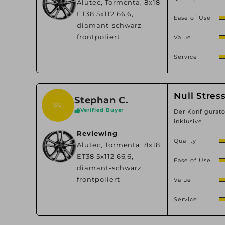
Alutec, Tormenta, 8x18
ET38 5x112 66,6,
Ease of Use
diamant-schwarz
frontpoliert
Value
Service
Null Stres
Stephan C.
SC
Verified Buyer
Der Konfigurato
inklusive.
Reviewing
Quality
Alutec, Tormenta, 8x18
ET38 5x112 66,6,
Ease of Use
diamant-schwarz
frontpoliert
Value
Service