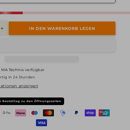
IN DEN WARENKORB LEGEN
Erhöhe
die
Menge
für
Alutec,
Tormenta,
8x18
i
MA Technix
verfügbar
ET38
rtig in 24 Stunden
5x112
66,6,
ationen anzeigen
diamant-
schwarz
 Bestelltag zu den Öffnungszeiten
frontpoliert