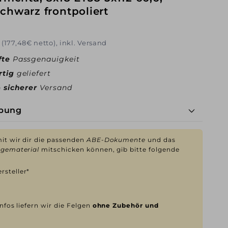
chwarz frontpoliert
 (177,48€ netto), inkl. Versand
fte
Passgenauigkeit
rtig
geliefert
& sicherer
Versand
ibung
t wir dir die passenden
ABE-Dokumente
und das
gematerial
mitschicken können, gib bitte folgende
rsteller*
nfos liefern wir die Felgen
ohne Zubehör und