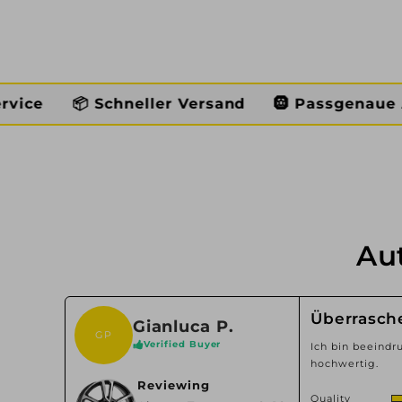
chneller Versand
🛞 Passgenaue Auswahl

Au
Überrasch
Gianluca P.
GP
Verified Buyer
Ich bin beeindru
hochwertig.
Reviewing
Quality