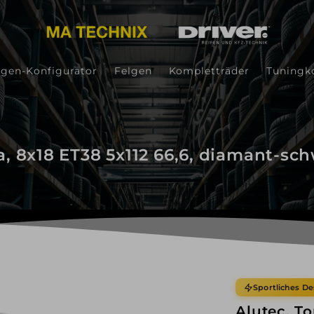
lgen-Konfigurator
Felgen
Kompletträder
Tuningk
, 8x18 ET38 5x112 66,6, diamant-sch
Sportliches De
Alutec, To