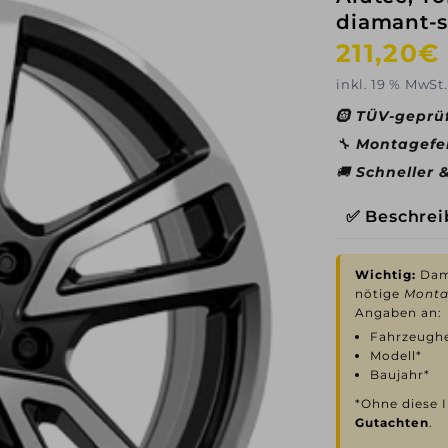
diamant-s
Normaler
211,20€
Preis
inkl. 19 % MwSt.
🛞
TÜV-geprü
🔧
Montagefe
🚚
Schneller 
✅ Beschre
Wichtig:
Dami
nötige
Monta
Angaben an:
Fahrzeughe
Modell*
Baujahr*
*Ohne diese I
Gutachten
.