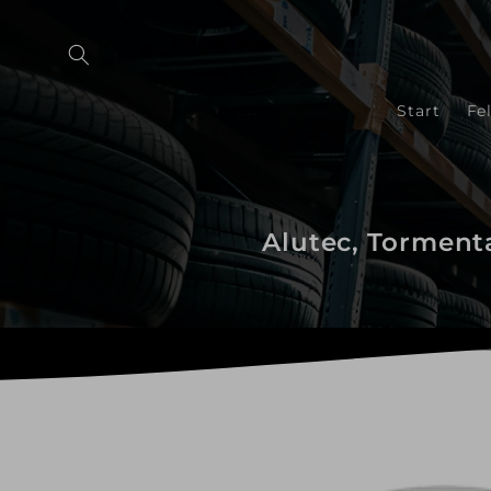
Direkt
zum
Inhalt
Start
Fe
Alutec, Tormenta
Zu
Produktinformationen
springen