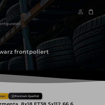
Einloggen
Warenkorb
onfigurator
warz frontpoliert
sign
Premium Qualität
rmenta, 8x18 ET38 5x112 66,6,