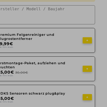
Premium Felgenreiniger und
lugrostentferner
+
19,99€
kl. 19 % MwSt.
Erstmontage-Paket, aufziehen und
wuchten
+
25,00€
30,00€
kl. 19 % MwSt.
RDKS Sensoren schwarz plug&play
+
35,00€
kl. 19 % MwSt.