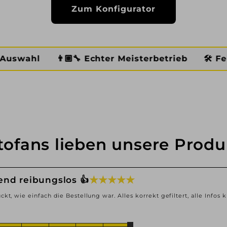
Zum Konfigurator
🏼‍🔧 Echter Meisterbetrieb
🛠️ Fertig montiert
tofans lieben unsere Produ
★ ★ ★ ★ ★
end reibungslos 👍
ckt, wie einfach die Bestellung war. Alles korrekt gefiltert, alle Infos k