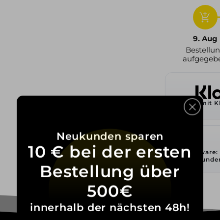
add_shopping_cart
9. Aug
Bestellu
aufgegeb
Zahlen mit K
Neukunden sparen
10 € bei der ersten
Lagerware:
Stunde
Bestellung über
500€
innerhalb der nächsten 48h!