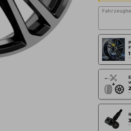
F
in
in
in