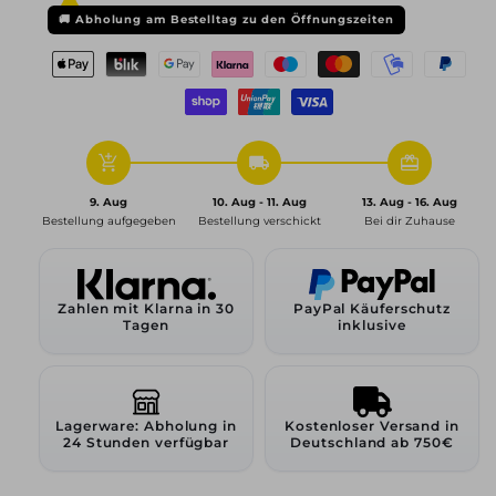
ET49
ET49
🚚
Abholung am Bestelltag zu den Öffnungszeiten
5x112
5x112
66,5,
66,5,
polar-
polar-
silber
silber
add_shopping_cart
local_shipping
redeem
9. Aug
10. Aug - 11. Aug
13. Aug - 16. Aug
Bestellung aufgegeben
Bestellung verschickt
Bei dir Zuhause
Zahlen mit Klarna in 30
PayPal Käuferschutz
Tagen
inklusive
Lagerware: Abholung in
Kostenloser Versand in
24 Stunden verfügbar
Deutschland ab 750€