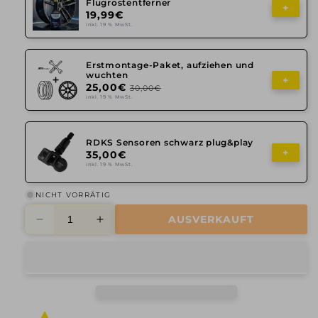
Flugrostentferner
+
19,99€
inkl. 19 % MwSt.
Erstmontage-Paket, aufziehen und
wuchten
+
25,00€
30,00€
inkl. 19 % MwSt.
RDKS Sensoren schwarz plug&play
+
35,00€
inkl. 19 % MwSt.
NICHT VORRÄTIG
AUSVERKAUFT
Verringere
Erhöhe
die
die
Menge
Menge
für
für
Alutec,
Alutec,
Ikenu,
Ikenu,
9x19
9x19