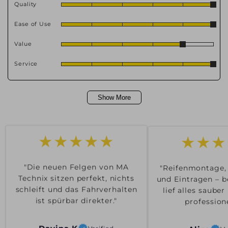
Quality
Ease of Use
Value
Service
Show More
★★★
★★★★★
"Reifenmontage,
"Die neuen Felgen von MA
und Eintragen – b
Technix sitzen perfekt, nichts
lief alles saube
schleift und das Fahrverhalten
professione
ist spürbar direkter."
Aliza
Ve