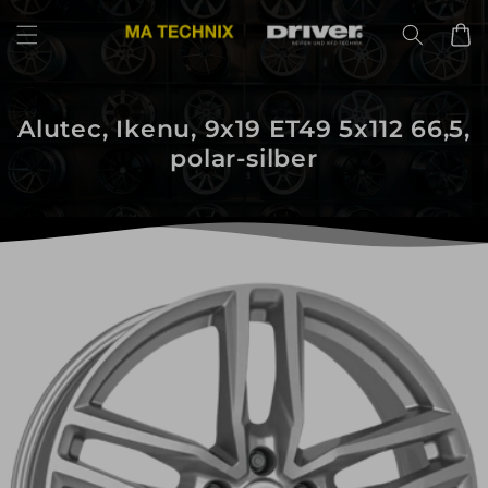
Direkt
zum
Warenko
Inhalt
Alutec, Ikenu, 9x19 ET49 5x112 66,5,
polar-silber
uktinformationen
ngen