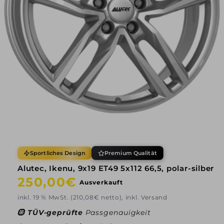
Sportliches Design
Premium Qualität
Alutec, Ikenu, 9x19 ET49 5x112 66,5, polar-silber
Normaler
250,00€
Ausverkauft
Preis
inkl. 19 % MwSt. (210,08€ netto), inkl. Versand
🛞
TÜV-geprüfte
Passgenauigkeit