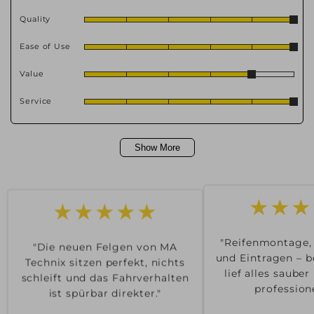
Quality
Ease of Use
Value
Service
Show More
★★★★★
★★★
"Die neuen Felgen von MA
"Reifenmontage,
Technix sitzen perfekt, nichts
und Eintragen – b
schleift und das Fahrverhalten
lief alles saube
ist spürbar direkter."
professione