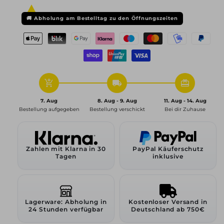
9x19
9x19
ET20
ET20
🚚
Abholung am Bestelltag zu den Öffnungszeiten
5x112
5x112
66,5,
66,5,
diamant-
diamant-
schwarz
schwarz
add_shopping_cart
local_shipping
redeem
7. Aug
8. Aug - 9. Aug
11. Aug - 14. Aug
Bestellung aufgegeben
Bestellung verschickt
Bei dir Zuhause
Zahlen mit Klarna in 30
PayPal Käuferschutz
Tagen
inklusive
Lagerware: Abholung in
Kostenloser Versand in
24 Stunden verfügbar
Deutschland ab 750€