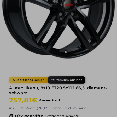
Sportliches Design
Premium Qualität
Alutec, Ikenu, 9x19 ET20 5x112 66,5, diamant-
schwarz
Normaler
257,81€
Ausverkauft
Preis
inkl. 19 % MwSt. (216,65€ netto), inkl. Versand
🛞
TÜV-geprüfte
Passgenauigkeit