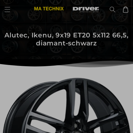
Direkt
zum
Warenko
Inhalt
Alutec, Ikenu, 9x19 ET20 5x112 66,5,
diamant-schwarz
uktinformationen
ngen