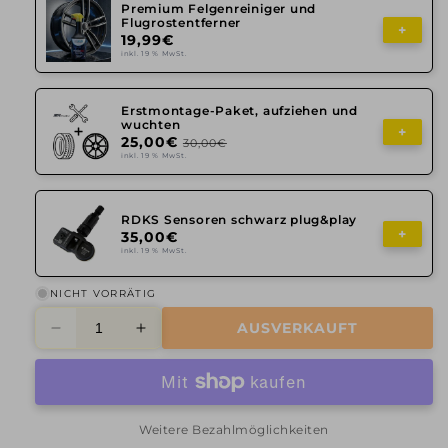
Premium Felgenreiniger und
Flugrostentferner
+
19,99€
inkl. 19 % MwSt.
Erstmontage-Paket, aufziehen und
wuchten
+
25,00€
30,00€
inkl. 19 % MwSt.
RDKS Sensoren schwarz plug&play
+
35,00€
inkl. 19 % MwSt.
NICHT VORRÄTIG
AUSVERKAUFT
Verringere
Erhöhe
die
die
Menge
Menge
für
für
Alutec,
Alutec,
Weitere Bezahlmöglichkeiten
Ikenu,
Ikenu,