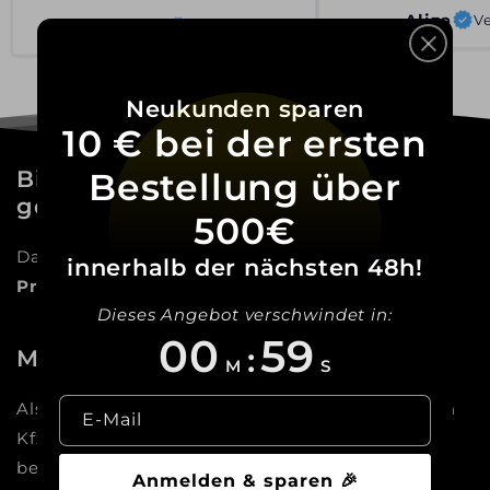
Davina K
Aliza
Verified
Ve
Neukunden sparen
10 € bei der ersten
Bisher noch nicht das Richtige
Bestellung über
gefunden?
500€
Dann kommt hier jetzt eine Auflistung unserer
innerhalb der nächsten 48h!
Produkte & Leistungen
Dieses Angebot verschwindet in:
00
57
:
Mehr als nur ein Online-Shop
M
S
Als Meisterbetrieb sind wir die Experten für dein
E-Mail
Kfz: Vom Autoglas über Reifen bis zum Tuning
beraten und begleiten wir dich dabei,
deinen
Anmelden & sparen 🎉