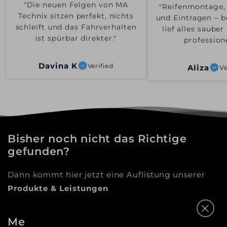
"Reifenmontage,
"Die neuen Felgen von MA
und Eintragen – b
Technix sitzen perfekt, nichts
lief alles saube
schleift und das Fahrverhalten
professione
ist spürbar direkter."
Aliza
Ve
Davina K
Verified
Bisher noch nicht das Richtige
gefunden?
Dann kommt hier jetzt eine Auflistung unserer
Produkte & Leistungen
Mehr als nur ein Online-Shop