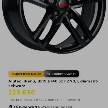
Sportliches Design
Premium Qualität
Alutec, Ikenu, 8x19 ET40 5x112 70,1, diamant-
schwarz
Normaler
223,63€
Preis
inkl. 19 % MwSt. (187,92€ netto), inkl. Versand
🛞
TÜV-geprüfte
Passgenauigkeit