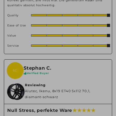
korrekt gefiltert, alle Infos klar. Die gelieferten Räder sind
qualitativ absolut hochwertig.
Quality
Ease of Use
Value
Service
Stephan C.
SC
Verified Buyer
Reviewing
Alutec, Ikenu, 8x19 ET40 5x112 70,1,
diamant-schwarz
★ ★ ★ ★ ★
Null Stress, perfekte Ware