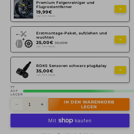
Premium Felgenreiniger und
Flugrostentferner
+
19,99€
inkl. 19 % MwSt.
Erstmontage-Paket, aufziehen und
wuchten
+
25,00€
30,00€
inkl. 19 % MwSt.
RDKS Sensoren schwarz plug&play
+
35,00€
inkl. 19 % MwSt.
77
AUF
LAGER
IN DEN WARENKORB
Verringere
Erhöhe
LEGEN
die
die
Menge
Menge
für
für
Alutec,
Alutec,