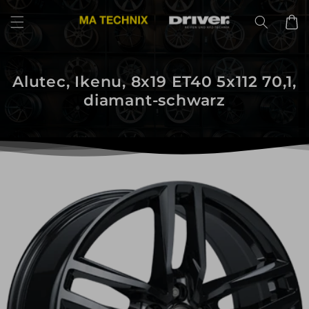
Direkt
zum
Warenko
Inhalt
Alutec, Ikenu, 8x19 ET40 5x112 70,1,
diamant-schwarz
uktinformationen
ngen