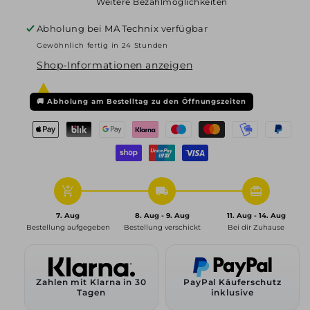
Weitere Bezahlmöglichkeiten
Ikenu,
Ikenu,
8x19
8x19
Abholung bei
MA Technix
verfügbar
ET40
ET40
Gewöhnlich fertig in 24 Stunden
5x112
5x112
Shop-Informationen anzeigen
70,1,
70,1,
diamant-
diamant-
schwarz
schwarz
🚚
Abholung am Bestelltag zu den Öffnungszeiten
add_shopping_cart
local_shipping
redeem
7. Aug
8. Aug - 9. Aug
11. Aug - 14. Aug
Bestellung aufgegeben
Bestellung verschickt
Bei dir Zuhause
Zahlen mit Klarna in 30
PayPal Käuferschutz
Tagen
inklusive