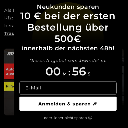
Neukunden sparen
Als Meisterbetrieb sind wir die Experten für dein
10 € bei der ersten
Kfz: Vom Autoglas über Reifen bis zum Tuning
Bestellung über
beraten und begleiten wir dich dabei,
deinen
Traum Wirklichkeit werden zu lassen!
500€
innerhalb der nächsten 48h!
Dieses Angebot verschwindet in:
00
55
:
M
S
E-Mail
Anmelden & sparen 🎉
oder lieber nicht sparen 🙁