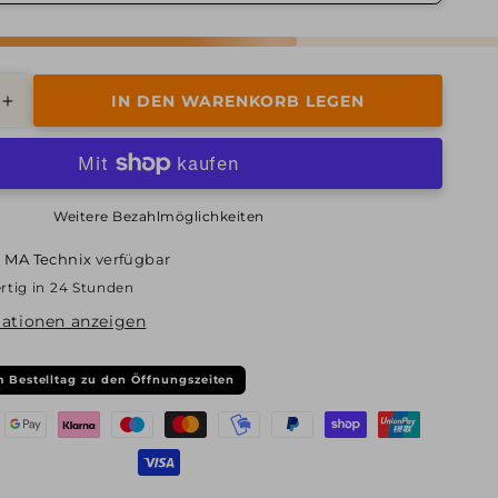
IN DEN WARENKORB LEGEN
Erhöhe
die
Menge
für
Alutec,
Weitere Bezahlmöglichkeiten
Ikenu,
7,5x17
i
MA Technix
verfügbar
ET38
rtig in 24 Stunden
5x114,3
70,1,
ationen anzeigen
graphit
frontpoliert
 Bestelltag zu den Öffnungszeiten