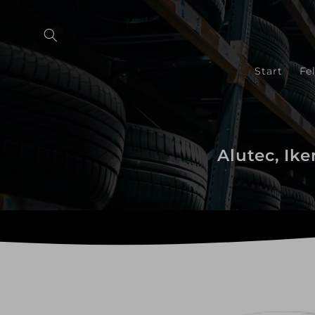
Direkt
zum
Inhalt
Start
Fe
Alutec, Ike
Zu
Produktinformationen
springen