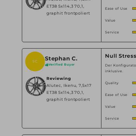
ET38 5x114,3 70,1,
Ease of Use
graphit frontpoliert
Value
Service
Null Stres
Stephan C.
SC
Verified Buyer
Der Konfigurato
inklusive.
Reviewing
Quality
Alutec, Ikenu, 7,5x17
ET38 5x114,3 70,1,
Ease of Use
graphit frontpoliert
Value
Service