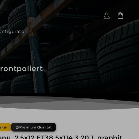
Einloggen
Warenkorb
onfigurator
frontpoliert
sign
Premium Qualität
enu, 7,5x17 ET38 5x114,3 70,1, graphit