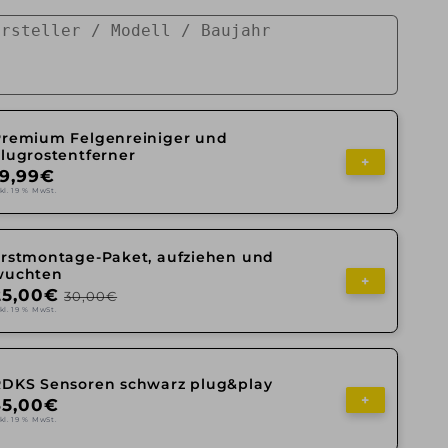
Premium Felgenreiniger und
lugrostentferner
+
19,99€
kl. 19 % MwSt.
Erstmontage-Paket, aufziehen und
wuchten
+
25,00€
30,00€
kl. 19 % MwSt.
RDKS Sensoren schwarz plug&play
+
35,00€
kl. 19 % MwSt.