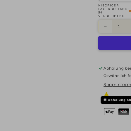
NIEDRIGER
LAGERBESTAND:
54
VERBLEIBEND
Verringere
die
Menge
für
Alutec,
Ikenu,
7,5x17
Abholung be
ET38
Gewöhnlich fe
5x114,3
70,1,
Shop-Inform
graphit
frontpoliert
🚚
Abholung am