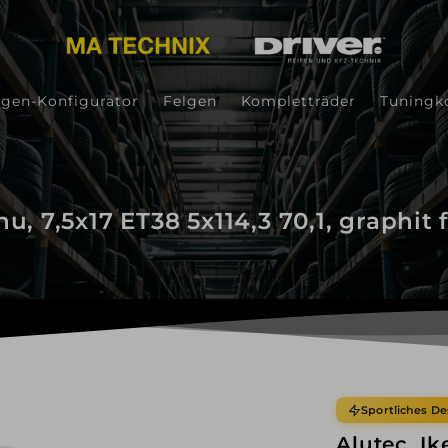
lgen-Konfigurator
Felgen
Kompletträder
Tuningk
nu, 7,5x17 ET38 5x114,3 70,1, graphit 
Sportliches De
Alutec, Ik