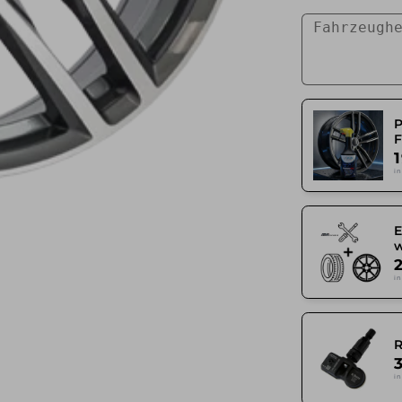
F
in
in
in