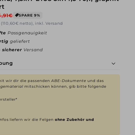
rt
rkaufspreis
5,91€
SPARE 9%
 (110,60€ netto), inkl. Versand
fte
Passgenauigkeit
rtig
geliefert
& sicherer
Versand
ibung
t wir dir die passenden
ABE-Dokumente
und das
gematerial
mitschicken können, gib bitte folgende
rsteller*
nfos liefern wir die Felgen
ohne Zubehör und