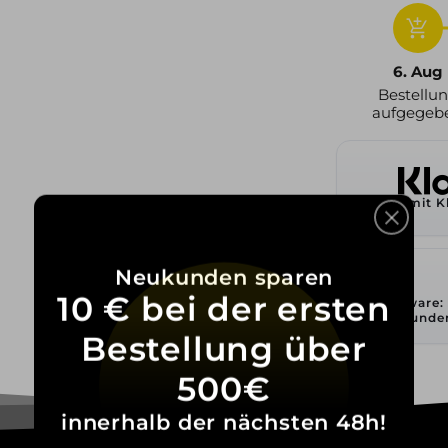
add_shopping_cart
6. Aug
Bestellu
aufgegeb
Zahlen mit K
Neukunden sparen
10 € bei der ersten
Lagerware:
Stunde
Bestellung über
500€
innerhalb der nächsten 48h!