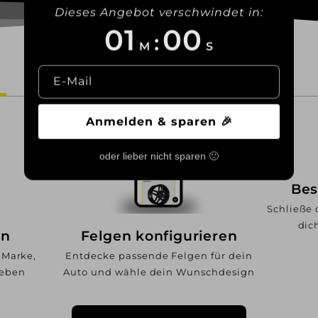
Dieses Angebot verschwindet in:
00
58
:
M
S
E-Mail
Versand
Widerruf
Anmelden & sparen 🎉
oder lieber nicht sparen 🙁
Bes
Schließe 
dic
en
Felgen konfigurieren
 Marke,
Entdecke passende Felgen für dein
geben
Auto und wähle dein Wunschdesign