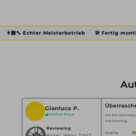
er Meisterbetrieb
🛠️ Fertig montiert
🏆 Pre
Au
Überrasch
Gianluca P.
GP
Verified Buyer
Ich bin beeindru
hochwertig.
Reviewing
Quality
Alutec, Ikenu, 7,5x17