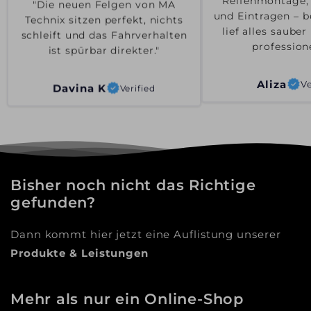
"Die neuen Felgen von MA
"Reifenmontage,
Technix sitzen perfekt, nichts
und Eintragen – b
schleift und das Fahrverhalten
lief alles saube
ist spürbar direkter."
professione
Davina K
Aliza
Ve
Verified
Bisher noch nicht das Richtige
gefunden?
Dann kommt hier jetzt eine Auflistung unserer
Produkte & Leistungen
Mehr als nur ein Online-Shop