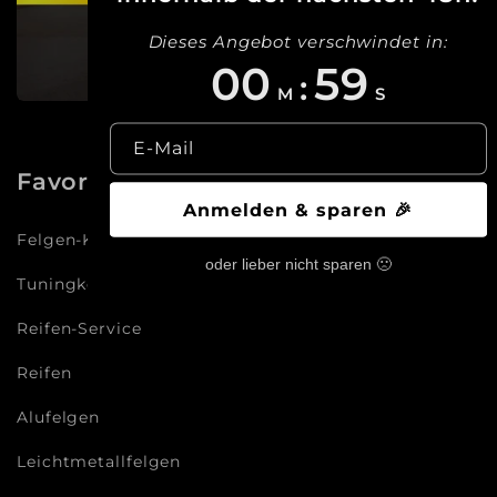
Dieses Angebot verschwindet in:
00
58
:
M
S
E-Mail
Favoriten
Anmelden & sparen 🎉
Felgen-Konfigurator
oder lieber nicht sparen 🙁
Tuningkonfigurator
Reifen-Service
Reifen
Alufelgen
Leichtmetallfelgen