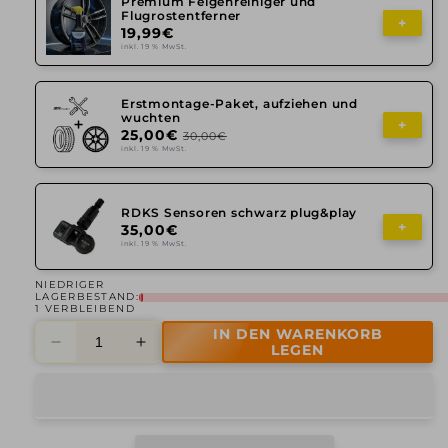
Premium Felgenreiniger und
Flugrostentferner
+
19,99€
inkl. 19 % MwSt.
Erstmontage-Paket, aufziehen und
wuchten
+
25,00€
30,00€
inkl. 19 % MwSt.
RDKS Sensoren schwarz plug&play
+
35,00€
inkl. 19 % MwSt.
NIEDRIGER
LAGERBESTAND:
1 VERBLEIBEND
IN DEN WARENKORB
Verringere
Erhöhe
LEGEN
die
die
Menge
Menge
für
für
Axxion,
Axxion,