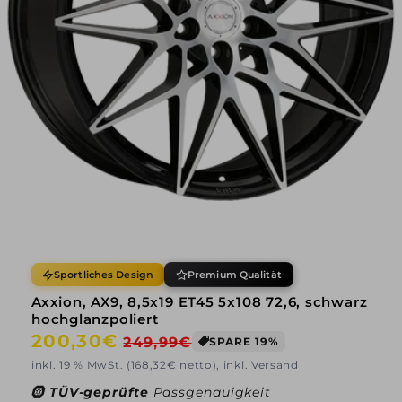
Sportliches Design
Premium Qualität
Axxion, AX9, 8,5x19 ET45 5x108 72,6, schwarz
hochglanzpoliert
Normaler
200,30€
Verkaufspreis
249,99€
SPARE 19%
Preis
inkl. 19 % MwSt. (168,32€ netto), inkl. Versand
🛞
TÜV-geprüfte
Passgenauigkeit