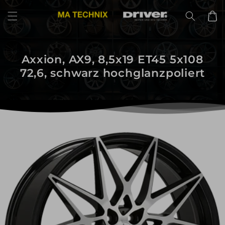
Direkt
zum
Warenko
Inhalt
Axxion, AX9, 8,5x19 ET45 5x108
72,6, schwarz hochglanzpoliert
uktinformationen
ngen