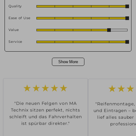
Quality
Ease of Use
Value
Service
Show More
★★★
★★★★★
"Reifenmontage,
"Die neuen Felgen von MA
und Eintragen – b
Technix sitzen perfekt, nichts
lief alles saube
schleift und das Fahrverhalten
professione
ist spürbar direkter."