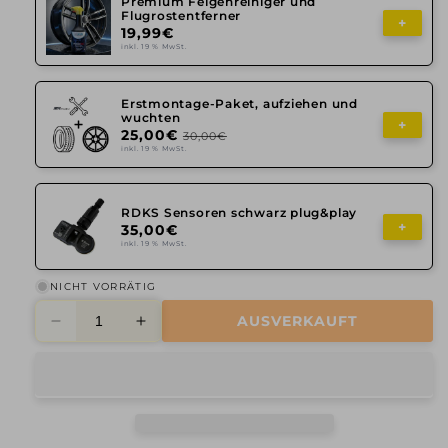
Premium Felgenreiniger und
Flugrostentferner
+
19,99€
inkl. 19 % MwSt.
Erstmontage-Paket, aufziehen und
wuchten
+
25,00€
30,00€
inkl. 19 % MwSt.
RDKS Sensoren schwarz plug&play
+
35,00€
inkl. 19 % MwSt.
NICHT VORRÄTIG
AUSVERKAUFT
Verringere
Erhöhe
die
die
Menge
Menge
für
für
Axxion,
Axxion,
AX7,
AX7,