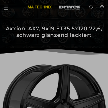
Direkt
zum
Warenko
Inhalt
Axxion, AX7, 9x19 ET35 5x120 72,6,
schwarz glänzend lackiert
uktinformationen
ngen