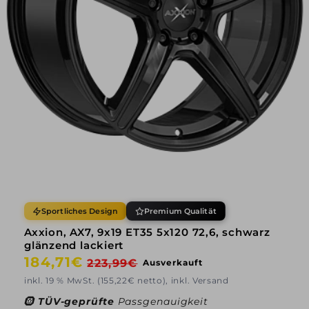
Sportliches Design
Premium Qualität
Axxion, AX7, 9x19 ET35 5x120 72,6, schwarz
glänzend lackiert
Normaler
184,71€
Verkaufspreis
223,99€
Ausverkauft
Preis
inkl. 19 % MwSt. (155,22€ netto), inkl. Versand
🛞
TÜV-geprüfte
Passgenauigkeit