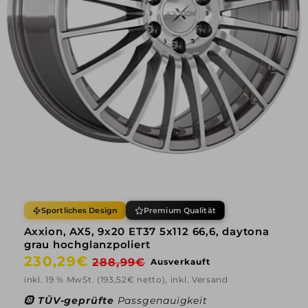
Sportliches Design
Premium Qualität
Axxion, AX5, 9x20 ET37 5x112 66,6, daytona
grau hochglanzpoliert
Normaler
230,29€
Verkaufspreis
288,99€
Ausverkauft
Preis
inkl. 19 % MwSt. (193,52€ netto), inkl. Versand
🛞
TÜV-geprüfte
Passgenauigkeit