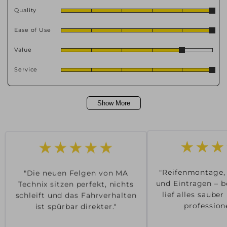
Quality
Ease of Use
Value
Service
Show More
★★★
★★★★★
"Reifenmontage,
"Die neuen Felgen von MA
und Eintragen – b
Technix sitzen perfekt, nichts
lief alles saube
schleift und das Fahrverhalten
professione
ist spürbar direkter."