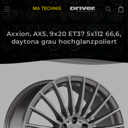
Direkt
zum
Warenko
Inhalt
Axxion, AX5, 9x20 ET37 5x112 66,6,
daytona grau hochglanzpoliert
uktinformationen
ngen