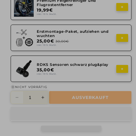
Premium Felgenreiniger und
Flugrostentferner
+
19,99€
inkl. 19 % MwSt.
Erstmontage-Paket, aufziehen und
wuchten
+
25,00€
30,00€
inkl. 19 % MwSt.
RDKS Sensoren schwarz plug&play
+
35,00€
inkl. 19 % MwSt.
NICHT VORRÄTIG
AUSVERKAUFT
Verringere
Erhöhe
die
die
Menge
Menge
für
für
Axxion,
Axxion,
AX5,
AX5,