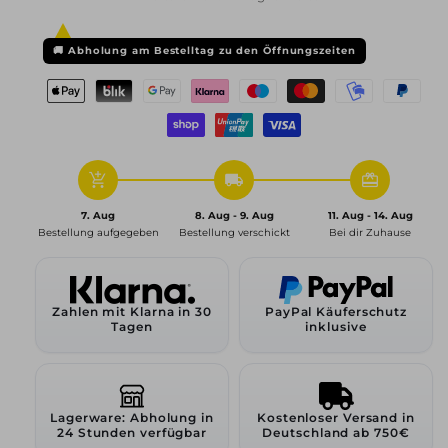
AX5,
AX5,
9x20
9x20
ET33
ET33
🚚
Abholung am Bestelltag zu den Öffnungszeiten
5x112
5x112
66,6,
66,6,
schwarz
schwarz
glanz
glanz
m.
m.
hochgl.
hochgl.
add_shopping_cart
local_shipping
redeem
pol.
pol.
Felgenbett
Felgenbett
7. Aug
8. Aug - 9. Aug
11. Aug - 14. Aug
Bestellung aufgegeben
Bestellung verschickt
Bei dir Zuhause
Zahlen mit Klarna in 30
PayPal Käuferschutz
Tagen
inklusive
Lagerware: Abholung in
Kostenloser Versand in
24 Stunden verfügbar
Deutschland ab 750€