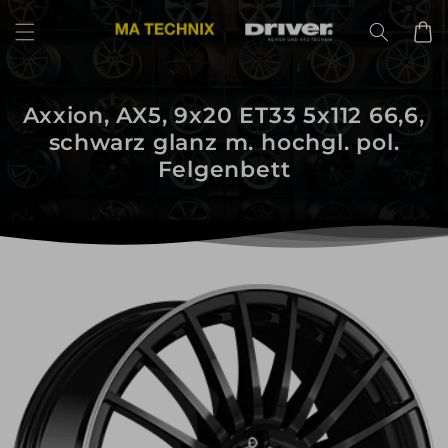
Direkt
zum
Warenko
Inhalt
Axxion, AX5, 9x20 ET33 5x112 66,6,
schwarz glanz m. hochgl. pol.
Felgenbett
uktinformationen
ngen