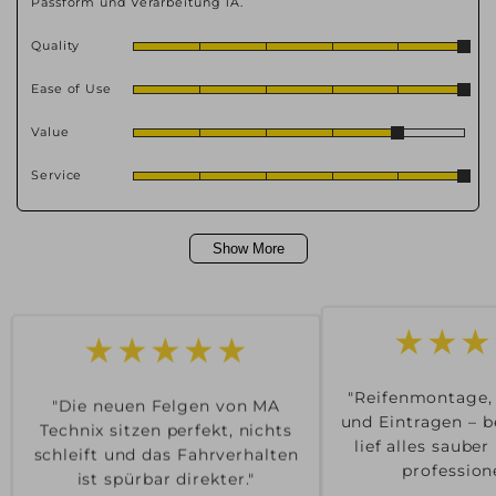
Passform und Verarbeitung 1A.
Quality
Ease of Use
Value
Service
Show More
★★★★★
★★★
"Die neuen Felgen von MA
"Reifenmontage,
Technix sitzen perfekt, nichts
und Eintragen – b
schleift und das Fahrverhalten
lief alles saube
ist spürbar direkter."
professione