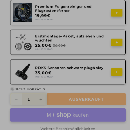
Premium Felgenreiniger und
Flugrostentferner
+
19,99€
inkl. 19 % MwSt.
Erstmontage-Paket, aufziehen und
wuchten
+
25,00€
30,00€
inkl. 19 % MwSt.
RDKS Sensoren schwarz plug&play
+
35,00€
inkl. 19 % MwSt.
NICHT VORRÄTIG
AUSVERKAUFT
Verringere
Erhöhe
die
die
Menge
Menge
für
für
Axxion,
Axxion,
Weitere Bezahlmöglichkeiten