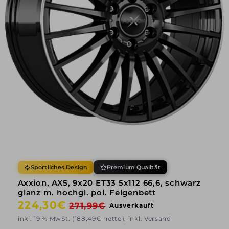
Sportliches Design
Premium Qualität
Axxion, AX5, 9x20 ET33 5x112 66,6, schwarz
glanz m. hochgl. pol. Felgenbett
Normaler
224,30€
Verkaufspreis
271,99€
Ausverkauft
Preis
inkl. 19 % MwSt. (188,49€ netto), inkl. Versand