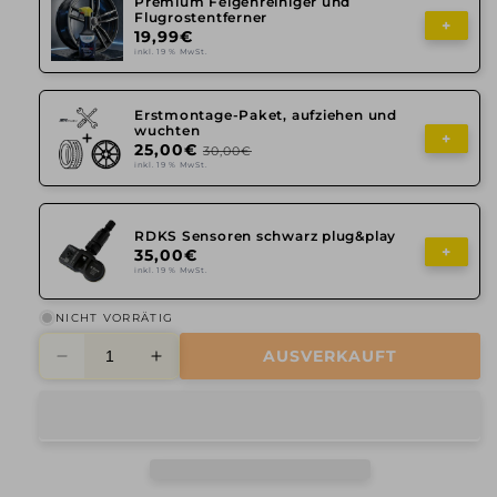
Premium Felgenreiniger und
Flugrostentferner
+
19,99€
inkl. 19 % MwSt.
Erstmontage-Paket, aufziehen und
wuchten
+
25,00€
30,00€
inkl. 19 % MwSt.
RDKS Sensoren schwarz plug&play
+
35,00€
inkl. 19 % MwSt.
NICHT VORRÄTIG
AUSVERKAUFT
Verringere
Erhöhe
die
die
Menge
Menge
für
für
2DRV,
2DRV,
WH40,
WH40,