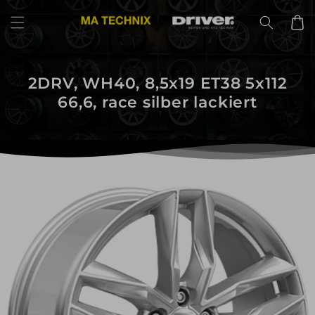
Direkt
zum
Warenko
Inhalt
2DRV, WH40, 8,5x19 ET38 5x112
66,6, race silber lackiert
uktinformationen
ngen