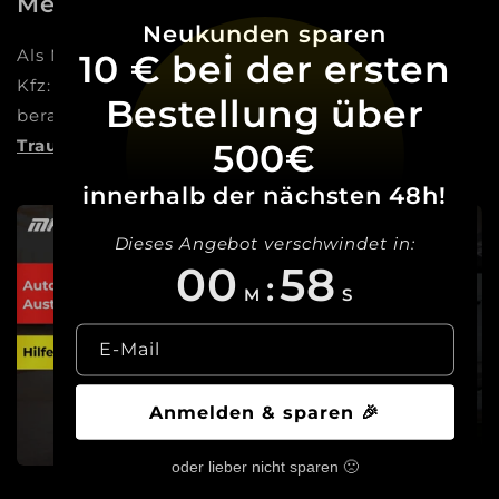
Mehr als nur ein Online-Shop
Neukunden sparen
Als Meisterbetrieb sind wir die Experten für dein
10 € bei der ersten
Kfz: Vom Autoglas über Reifen bis zum Tuning
Bestellung über
beraten und begleiten wir dich dabei,
deinen
Traum Wirklichkeit werden zu lassen!
500€
innerhalb der nächsten 48h!
Dieses Angebot verschwindet in:
00
57
:
M
S
E-Mail
Anmelden & sparen 🎉
oder lieber nicht sparen 🙁