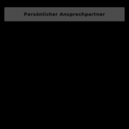
Persönlicher Ansprechpartner
Disclaimer:
This site is not a part of the Facebook™ website or
Facebook™ Inc.
Additionally, this site is NOT endorsed by
Facebook™ in any way. Facebook™ is a trademark
of Facebook™, Inc.
This site is not a part of the Google ™ website or
Google ™ Inc.
Additionally, this site is NOT endorsed by Google
™ in any way. Google ™ is a trademark of Google
™, Inc.