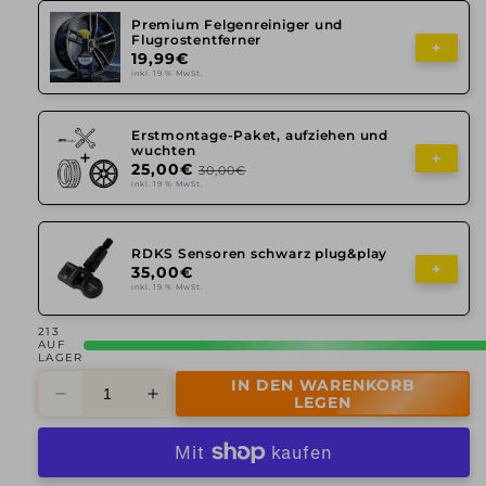
Premium Felgenreiniger und
Flugrostentferner
+
19,99€
inkl. 19 % MwSt.
Erstmontage-Paket, aufziehen und
wuchten
+
25,00€
30,00€
inkl. 19 % MwSt.
RDKS Sensoren schwarz plug&play
+
35,00€
inkl. 19 % MwSt.
213
AUF
LAGER
IN DEN WARENKORB
Verringere
Erhöhe
LEGEN
die
die
Menge
Menge
für
für