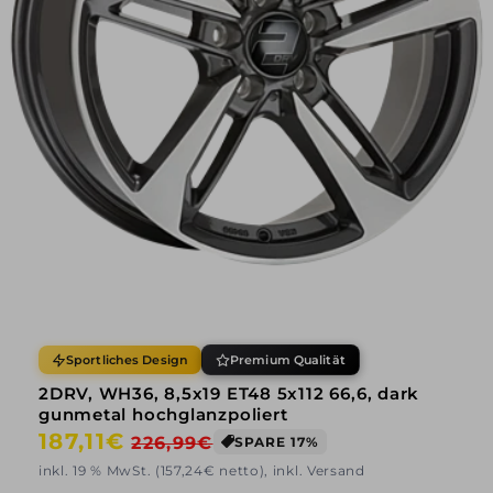
Sportliches Design
Premium Qualität
2DRV, WH36, 8,5x19 ET48 5x112 66,6, dark
gunmetal hochglanzpoliert
Normaler
187,11€
Verkaufspreis
226,99€
SPARE 17%
Preis
inkl. 19 % MwSt. (157,24€ netto), inkl. Versand