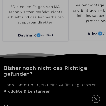
"Die neuen Felgen von MA
"Reifenmontage,
Technix sitzen perfekt, nichts
und Eintragen – b
schleift und das Fahrverhalten
lief alles saube
ist spürbar direkter."
professione
Davina K
Verified
Aliza
Ve
Bisher noch nicht das Richtige
gefunden?
Dann kommt hier jetzt eine Auflistung unserer
Produkte & Leistungen