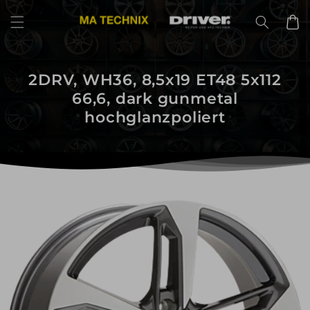
Direkt
zum
Warenko
Inhalt
2DRV, WH36, 8,5x19 ET48 5x112
66,6, dark gunmetal
hochglanzpoliert
uktinformationen
ngen