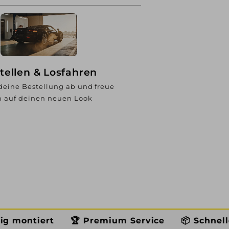
tellen & Losfahren
deine Bestellung ab und freue
h auf deinen neuen Look
🏆 Premium Service
📦 Schneller Versand
