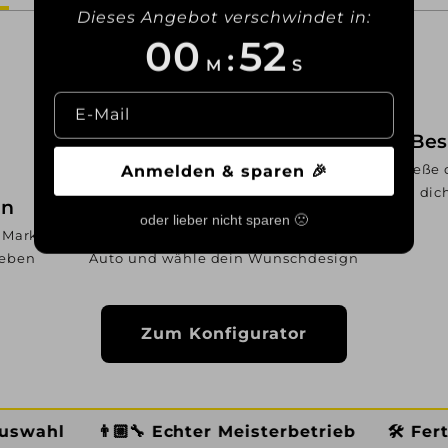
Dieses Angebot verschwindet in:
00
50
:
M
S
E-Mail
Bes
Anmelden & sparen 🎉
Schließe 
dic
en
Felgen konfigurieren
oder lieber nicht sparen 🙁
 Marke,
Entdecke passende Felgen für dein
geben
Auto und wähle dein Wunschdesign
Zum Konfigurator
🔧 Echter Meisterbetrieb
🛠️ Fertig montiert