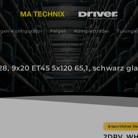
lgen-Konfigurator
Felgen
Kompletträder
Tuningk
, 9x20 ET45 5x120 65,1, schwarz gla
Sportliches De
2DRV, WH2