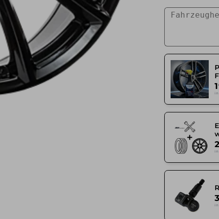
F
in
in
in