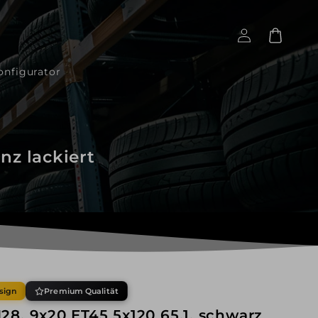
Einloggen
Warenkorb
onfigurator
nz lackiert
sign
Premium Qualität
8, 9x20 ET45 5x120 65,1, schwarz