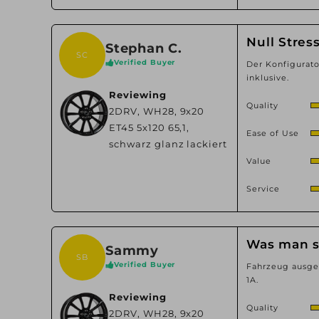
Null Stres
Stephan C.
SC
Verified Buyer
Der Konfigurato
inklusive.
Reviewing
Quality
2DRV, WH28, 9x20
ET45 5x120 65,1,
Ease of Use
schwarz glanz lackiert
Value
Service
Was man s
Sammy
SB
Verified Buyer
Fahrzeug ausge
1A.
Reviewing
Quality
2DRV, WH28, 9x20