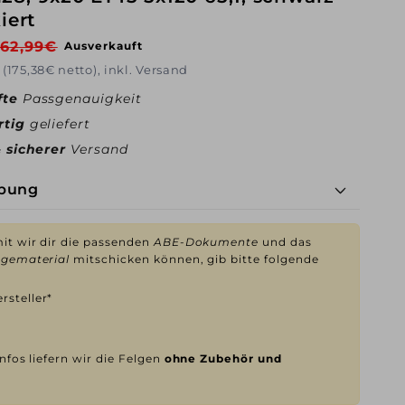
iert
Verkaufspreis
262,99€
Ausverkauft
 (175,38€ netto), inkl. Versand
fte
Passgenauigkeit
rtig
geliefert
& sicherer
Versand
ibung
t wir dir die passenden
ABE-Dokumente
und das
gematerial
mitschicken können, gib bitte folgende
rsteller*
nfos liefern wir die Felgen
ohne Zubehör und