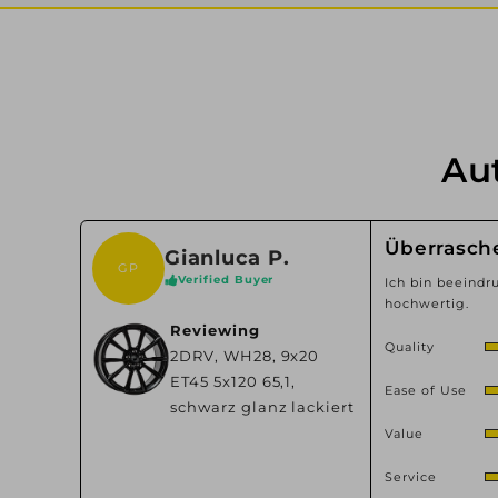
Au
Überrasch
Gianluca P.
GP
Verified Buyer
Ich bin beeindru
hochwertig.
Reviewing
Quality
2DRV, WH28, 9x20
ET45 5x120 65,1,
Ease of Use
schwarz glanz lackiert
Value
Service