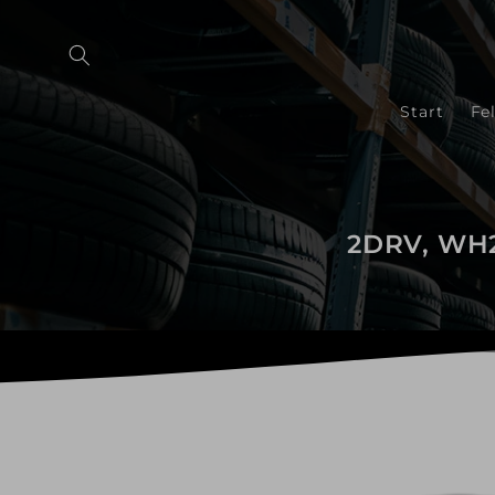
Direkt
zum
Inhalt
Start
Fe
2DRV, WH28
Zu
Produktinformationen
springen