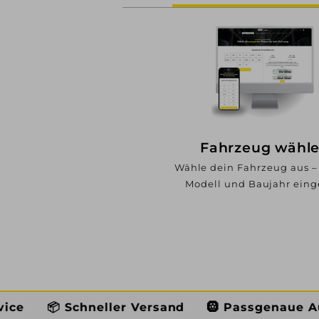
Fahrzeug wähl
Wähle dein Fahrzeug aus –
Modell und Baujahr ein
ller Versand
🛞 Passgenaue Auswahl
👨🏼‍