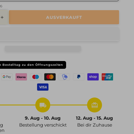
IG
AUSVERKAUFT
Erhöhe
die
Menge
für
2DRV,
WH28,
9x20
ET45
 Bestelltag zu den Öffnungszeiten
5x120
65,1,
schwarz
glanz
lackiert
local_shipping
redeem
9. Aug - 10. Aug
12. Aug - 15. Aug
ng
Bestellung verschickt
Bei dir Zuhause
en