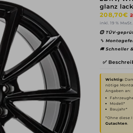
glanz lack
Normaler
208,70€
Preis
inkl. 19 % MwSt.
🛞
TÜV-geprü
🔧
Montagefe
🚚
Schneller 
✅ Beschre
Wichtig:
Dami
nötige
Monta
Angaben an:
Fahrzeughe
Modell*
Baujahr*
*Ohne diese I
Gutachten
.