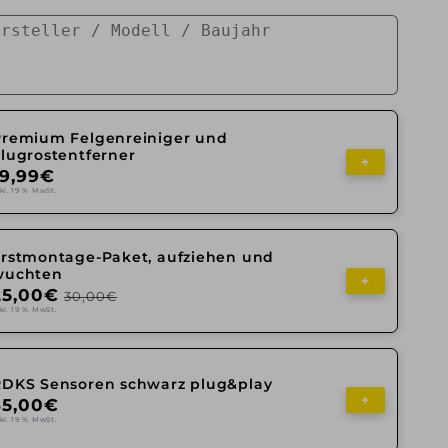
Premium Felgenreiniger und
lugrostentferner
+
19,99€
kl. 19 % MwSt.
Erstmontage-Paket, aufziehen und
wuchten
+
25,00€
30,00€
kl. 19 % MwSt.
RDKS Sensoren schwarz plug&play
+
35,00€
kl. 19 % MwSt.