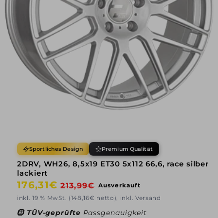
Sportliches Design
Premium Qualität
2DRV, WH26, 8,5x19 ET30 5x112 66,6, race silber
lackiert
Normaler
176,31€
Verkaufspreis
213,99€
Ausverkauft
Preis
inkl. 19 % MwSt. (148,16€ netto), inkl. Versand
🛞
TÜV-geprüfte
Passgenauigkeit