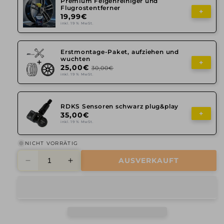
Premium Felgenreiniger und
Flugrostentferner
+
19,99€
inkl. 19 % MwSt.
Erstmontage-Paket, aufziehen und
wuchten
+
25,00€
30,00€
inkl. 19 % MwSt.
RDKS Sensoren schwarz plug&play
+
35,00€
inkl. 19 % MwSt.
NICHT VORRÄTIG
AUSVERKAUFT
Verringere
Erhöhe
die
die
Menge
Menge
für
für
2DRV,
2DRV,
WH26,
WH26,